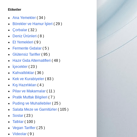
Etiketler
Ana Yemekler
( 34 )
Börekler ve Hamur İşleri
( 29 )
Çorbalar
( 32 )
Deniz Ürünleri
( 8 )
Et Yemekleri
( 9 )
Fermente Gıdalar
( 5 )
Glütensiz Tarifler
( 95 )
Hazır Gıda Alternatifleri
( 48 )
İçecekler
( 23 )
Kahvaltılıklar
( 36 )
Kek ve Kurabiyeler
( 83 )
Kış Hazırlıkları
( 4 )
Pilav ve Makarnalar
( 11 )
Pratik Mutfak Bilgileri
( 7 )
Puding ve Muhallebiler
( 25 )
Salata Meze ve Garnitürler
( 105 )
Soslar
( 23 )
Tatlılar
( 100 )
Vegan Tarifler
( 25 )
Videolar
( 9 )