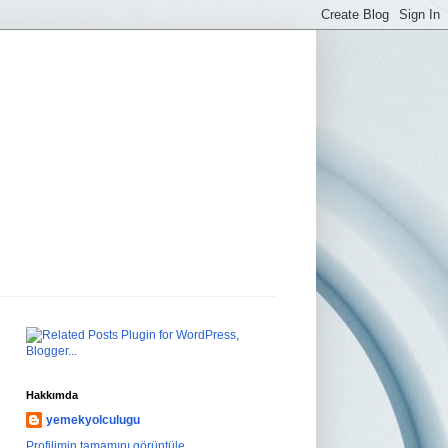
Hakkımda
yemekyolculugu
Profilimin tamamını görüntüle