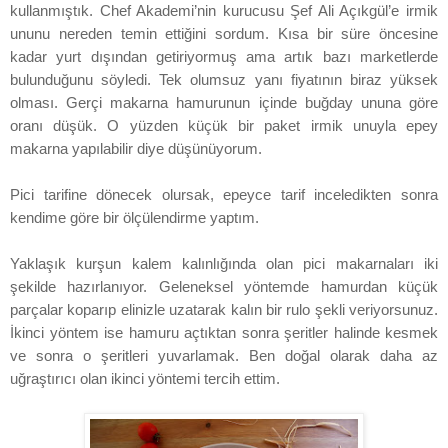
kullanmıştık. Chef Akademi’nin kurucusu Şef Ali Açıkgül’e irmik
ununu nereden temin ettiğini sordum. Kısa bir süre öncesine
kadar yurt dışından getiriyormuş ama artık bazı marketlerde
bulunduğunu söyledi. Tek olumsuz yanı fiyatının biraz yüksek
olması. Gerçi makarna hamurunun içinde buğday ununa göre
oranı düşük. O yüzden küçük bir paket irmik unuyla epey
makarna yapılabilir diye düşünüyorum.
Pici tarifine dönecek olursak, epeyce tarif inceledikten sonra
kendime göre bir ölçülendirme yaptım.
Yaklaşık kurşun kalem kalınlığında olan pici makarnaları iki
şekilde hazırlanıyor. Geleneksel yöntemde hamurdan küçük
parçalar koparıp elinizle uzatarak kalın bir rulo şekli veriyorsunuz.
İkinci yöntem ise hamuru açtıktan sonra şeritler halinde kesmek
ve sonra o şeritleri yuvarlamak. Ben doğal olarak daha az
uğraştırıcı olan ikinci yöntemi tercih ettim.