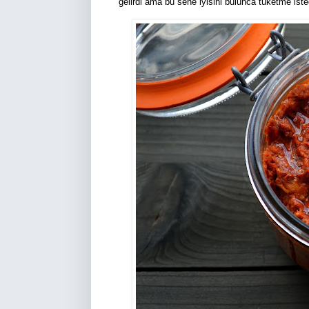
gelirdi ama bu sene iyisini bulunca tüketme isteğ