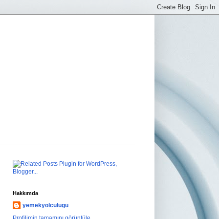
Hakkımda
yemekyolculugu
Profilimin tamamını görüntüle