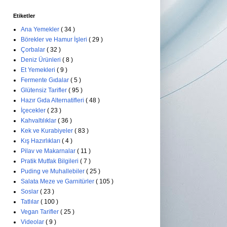
Etiketler
Ana Yemekler
( 34 )
Börekler ve Hamur İşleri
( 29 )
Çorbalar
( 32 )
Deniz Ürünleri
( 8 )
Et Yemekleri
( 9 )
Fermente Gıdalar
( 5 )
Glütensiz Tarifler
( 95 )
Hazır Gıda Alternatifleri
( 48 )
İçecekler
( 23 )
Kahvaltılıklar
( 36 )
Kek ve Kurabiyeler
( 83 )
Kış Hazırlıkları
( 4 )
Pilav ve Makarnalar
( 11 )
Pratik Mutfak Bilgileri
( 7 )
Puding ve Muhallebiler
( 25 )
Salata Meze ve Garnitürler
( 105 )
Soslar
( 23 )
Tatlılar
( 100 )
Vegan Tarifler
( 25 )
Videolar
( 9 )