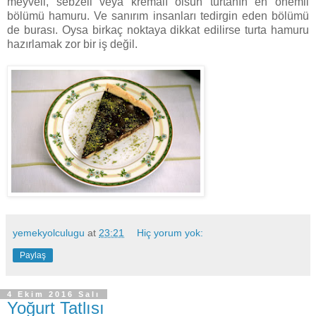
meyveli, sebzeli veya kremalı olsun turtanın en önemli
bölümü hamuru. Ve sanırım insanları tedirgin eden bölümü
de burası. Oysa birkaç noktaya dikkat edilirse turta hamuru
hazırlamak zor bir iş değil.
yemekyolculugu
at
23:21
Hiç yorum yok:
Paylaş
4 Ekim 2016 Salı
Yoğurt Tatlısı