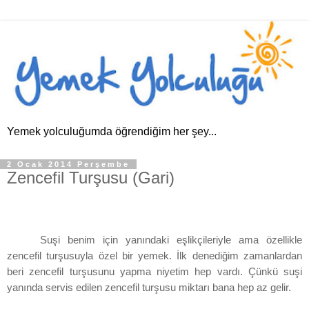
Yemek yolculuğumda öğrendiğim her şey...
2 Ocak 2014 Perşembe
Zencefil Turşusu (Gari)
Suşi benim için yanındaki eşlikçileriyle ama özellikle
zencefil turşusuyla özel bir yemek. İlk denediğim zamanlardan
beri zencefil turşusunu yapma niyetim hep vardı. Çünkü suşi
yanında servis edilen zencefil turşusu miktarı bana hep az gelir.