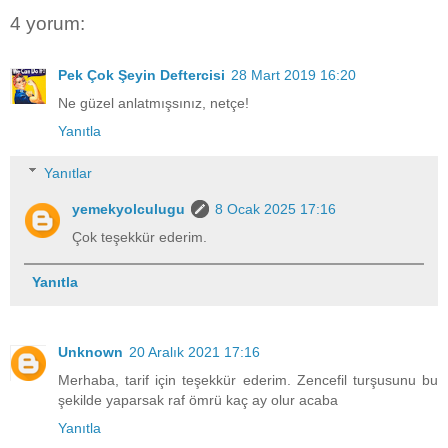
4 yorum:
Pek Çok Şeyin Deftercisi
28 Mart 2019 16:20
Ne güzel anlatmışsınız, netçe!
Yanıtla
Yanıtlar
yemekyolculugu
8 Ocak 2025 17:16
Çok teşekkür ederim.
Yanıtla
Unknown
20 Aralık 2021 17:16
Merhaba, tarif için teşekkür ederim. Zencefil turşusunu bu
şekilde yaparsak raf ömrü kaç ay olur acaba
Yanıtla