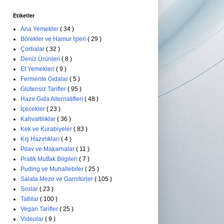
Etiketler
Ana Yemekler
( 34 )
Börekler ve Hamur İşleri
( 29 )
Çorbalar
( 32 )
Deniz Ürünleri
( 8 )
Et Yemekleri
( 9 )
Fermente Gıdalar
( 5 )
Glütensiz Tarifler
( 95 )
Hazır Gıda Alternatifleri
( 48 )
İçecekler
( 23 )
Kahvaltılıklar
( 36 )
Kek ve Kurabiyeler
( 83 )
Kış Hazırlıkları
( 4 )
Pilav ve Makarnalar
( 11 )
Pratik Mutfak Bilgileri
( 7 )
Puding ve Muhallebiler
( 25 )
Salata Meze ve Garnitürler
( 105 )
Soslar
( 23 )
Tatlılar
( 100 )
Vegan Tarifler
( 25 )
Videolar
( 9 )