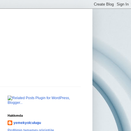
Hakkımda
yemekyolculugu
Profilimin tamamını görüntüle