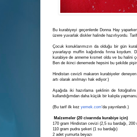
Bu kurabiyeyi geçenlerde Donna Hay yaparke
üzere yuvarlak diskler halinde hazırlıyordu. Tar
Çocuk konuklarımızın da olduğu bir gün kura
yuvarlayıp muffin kağıdında fırına koydum. D
kurabiye de anneme kısmet oldu ve bu halini ço
Ben de ikinci denemede hepsini bu şekilde pişi
Hindistan cevizli makaron kurabiyeler deneyen
artı olarak anılmayı hak ediyor:)
Aşağıda iki hazırlama şeklinin de fotoğrafın
kullandığımdan daha küçük bir kalıpla yapmanız
(Bu tarif ilk kez
yemek.com
’da yayınlandı.)
Malzemeler (20 civarında kurabiye için)
170 gram Hindistan cevizi (2,5 su bardağı, 200 m
110 gram pudra şekeri (1 su bardağı)
2 adet yumurta beyazı