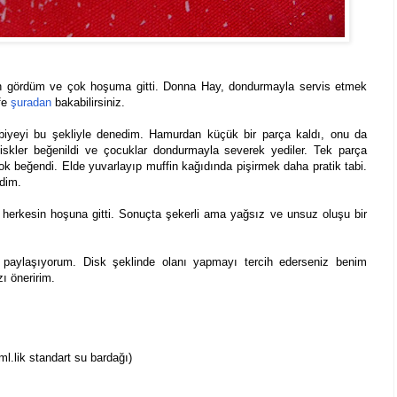
n gördüm ve çok hoşuma gitti. Donna Hay, dondurmayla servis etmek
ife
şuradan
bakabilirsiniz.
biyeyi bu şekliyle denedim. Hamurdan küçük bir parça kaldı, onu da
iskler beğenildi ve çocuklar dondurmayla severek yediler. Tek parça
k beğendi. Elde yuvarlayıp muffin kağıdında pişirmek daha pratik tabi.
rdim.
 herkesin hoşuna gitti. Sonuçta şekerli ama yağsız ve unsuz oluşu bir
ı paylaşıyorum. Disk şeklinde olanı yapmayı tercih ederseniz benim
ı öneririm.
l.lik standart su bardağı)