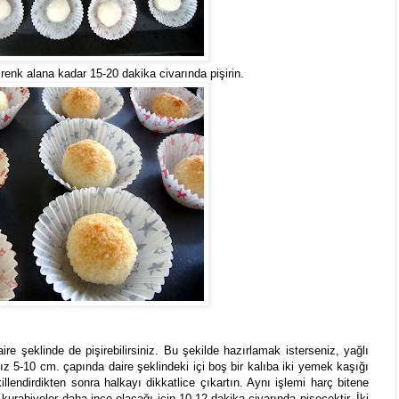
r renk alana kadar 15-20 dakika civarında pişirin.
ire şeklinde de pişirebilirsiniz. Bu şekilde hazırlamak isterseniz, yağlı
nız 5-10 cm. çapında daire şeklindeki içi boş bir kalıba iki yemek kaşığı
llendirdikten sonra halkayı dikkatlice çıkartın. Aynı işlemi harç bitene
urabiyeler daha ince olacağı için 10-12 dakika civarında pişecektir. İki