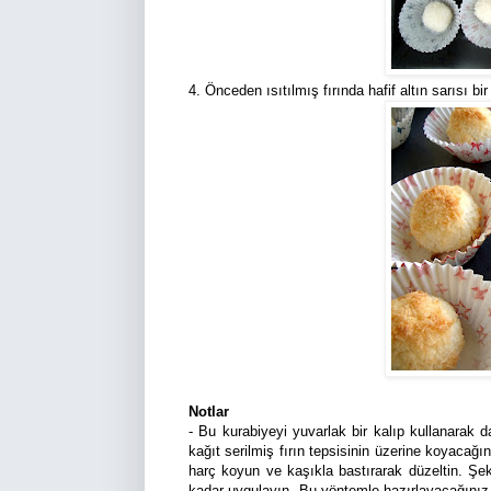
4. Önceden ısıtılmış fırında hafif altın sarısı bi
Notlar
- Bu kurabiyeyi yuvarlak bir kalıp kullanarak da
kağıt serilmiş fırın tepsisinin üzerine koyacağı
harç koyun ve kaşıkla bastırarak düzeltin. Şeki
kadar uygulayın. Bu yöntemle hazırlayacağınız k