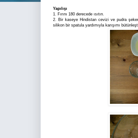
Yapılışı
1. Fırını 180 derecede ısıtın.
2. Bir kaseye Hindistan cevizi ve pudra şeker
silikon bir spatula yardımıyla karışımı bütünleşti