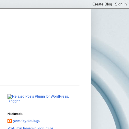
Hakkımda
yemekyolculugu
Profilimin tamamını görüntüle