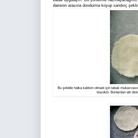
dairenin arasına dondurma koyup sandviç şeklind
Bu şekilde halka kalıbım olmadı için tabak mukavvası
büyüktü. Bunlardan altı dis