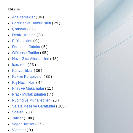
Etiketler
Ana Yemekler
( 34 )
Börekler ve Hamur İşleri
( 29 )
Çorbalar
( 32 )
Deniz Ürünleri
( 8 )
Et Yemekleri
( 9 )
Fermente Gıdalar
( 5 )
Glütensiz Tarifler
( 95 )
Hazır Gıda Alternatifleri
( 48 )
İçecekler
( 23 )
Kahvaltılıklar
( 36 )
Kek ve Kurabiyeler
( 83 )
Kış Hazırlıkları
( 4 )
Pilav ve Makarnalar
( 11 )
Pratik Mutfak Bilgileri
( 7 )
Puding ve Muhallebiler
( 25 )
Salata Meze ve Garnitürler
( 105 )
Soslar
( 23 )
Tatlılar
( 100 )
Vegan Tarifler
( 25 )
Videolar
( 9 )