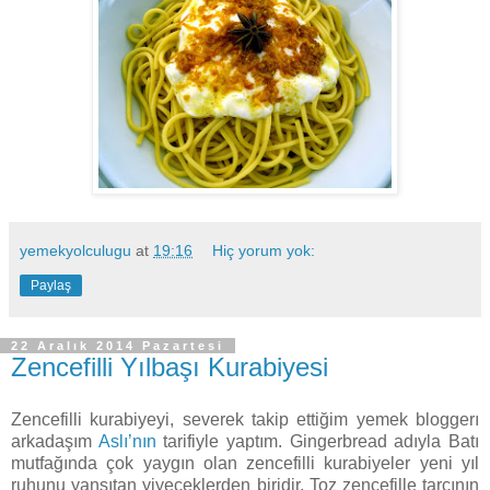
yemekyolculugu
at
19:16
Hiç yorum yok:
Paylaş
22 Aralık 2014 Pazartesi
Zencefilli Yılbaşı Kurabiyesi
Zencefilli kurabiyeyi, severek takip ettiğim yemek bloggerı
arkadaşım
Aslı’nın
tarifiyle yaptım. Gingerbread adıyla Batı
mutfağında çok yaygın olan zencefilli kurabiyeler yeni yıl
ruhunu yansıtan yiyeceklerden biridir. Toz zencefille tarçının