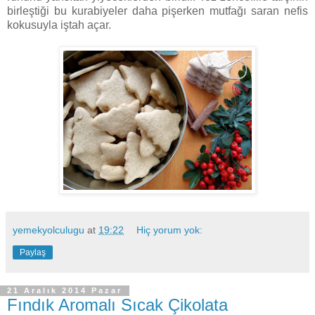
birleştiği bu kurabiyeler daha pişerken mutfağı saran nefis
kokusuyla iştah açar.
yemekyolculugu
at
19:22
Hiç yorum yok:
Paylaş
21 Aralık 2014 Pazar
Fındık Aromalı Sıcak Çikolata