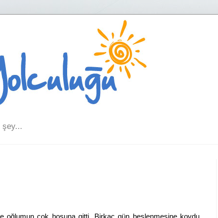
şey...
ye oğlumun çok hoşuna gitti. Birkaç gün beslenmesine koydu,