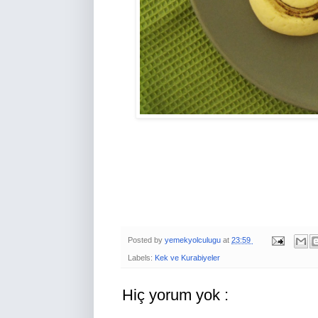
Posted by
yemekyolculugu
at
23:59
Labels:
Kek ve Kurabiyeler
Hiç yorum yok :