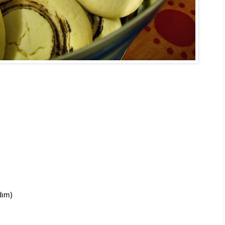
)
dım)