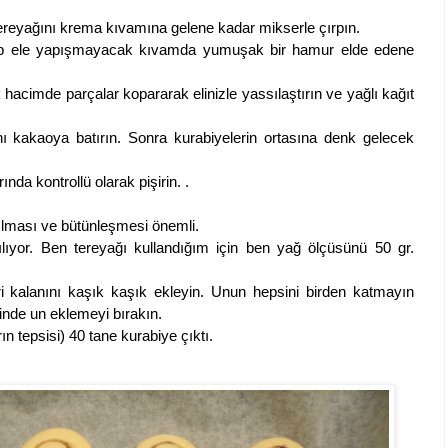
ereyağını krema kıvamına gelene kadar mikserle çırpın.
yip ele yapışmayacak kıvamda yumuşak bir hamur elde edene
acimde parçalar kopararak elinizle yassılaştırın ve yağlı kağıt
ını kakaoya batırın. Sonra kurabiyelerin ortasına denk gelecek
nda kontrollü olarak pişirin. .
pılması ve bütünleşmesi önemli.
nılıyor. Ben tereyağı kullandığım için ben yağ ölçüsünü 50 gr.
 kalanını kaşık kaşık ekleyin. Unun hepsini birden katmayın
nde un eklemeyi bırakın.
rın tepsisi) 40 tane kurabiye çıktı.