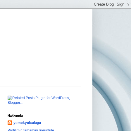
Hakkımda
yemekyolculugu
Profilimin tamamını görüntüle