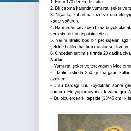
1. Fırını 170 derecede ısıtın.
2. Bir çırpma kabında yumurta, şeker ve t
3.
Nişasta, kabartma tozu ve unu ekle
kadar yoğurun.
4.
Hamurdan cevizden biraz büyük olacak h
serilmiş bir fırın tepsisine dizin.
5.
Yarım litrelik boş bir pet şişenin ağz
şekilde hafifçe bastırıp mantar şekli verin.
6.
Önceden ısıtılmış fırında 20 dakika civarı
Notlar
-
Yumurta, şeker ve tereyağının iyice çır
-
Tarifin aslında 250 gr margarin kulla
azalttım.
- 1 su bardağı unu koyduktan sonra geri
hamura. Ele yapışmayacak kıvama geldiği
-
Bu ölçülerden iki tepside (33*45 cm.lik fı