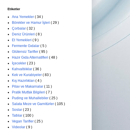
Etiketler
Ana Yemekler
( 34 )
Börekler ve Hamur İşleri
( 29 )
Çorbalar
( 32 )
Deniz Ürünleri
( 8 )
Et Yemekleri
( 9 )
Fermente Gıdalar
( 5 )
Glütensiz Tarifler
( 95 )
Hazır Gıda Alternatifleri
( 48 )
İçecekler
( 23 )
Kahvaltılıklar
( 36 )
Kek ve Kurabiyeler
( 83 )
Kış Hazırlıkları
( 4 )
Pilav ve Makarnalar
( 11 )
Pratik Mutfak Bilgileri
( 7 )
Puding ve Muhallebiler
( 25 )
Salata Meze ve Garnitürler
( 105 )
Soslar
( 23 )
Tatlılar
( 100 )
Vegan Tarifler
( 25 )
Videolar
( 9 )