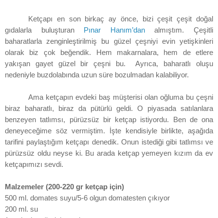
Ketçapı en son birkaç ay önce, bizi çeşit çeşit doğal
gıdalarla buluşturan
Pınar Hanım’dan
almıştım. Çeşitli
baharatlarla zenginleştirilmiş bu güzel çeşniyi evin yetişkinleri
olarak biz çok beğendik. Hem makarnalara, hem de etlere
yakışan gayet güzel bir çeşni bu.
Ayrıca, baharatlı oluşu
nedeniyle buzdolabında uzun süre bozulmadan kalabiliyor.
Ama ketçapın evdeki baş müşterisi olan oğluma bu çeşni
biraz baharatlı, biraz da pütürlü geldi. O piyasada satılanlara
benzeyen tatlımsı, pürüzsüz bir ketçap istiyordu. Ben de ona
deneyeceğime söz vermiştim. İşte kendisiyle birlikte, aşağıda
tarifini paylaştığım ketçapı denedik. Onun istediği gibi tatlımsı ve
pürüzsüz oldu neyse ki. Bu arada ketçap yemeyen kızım da ev
ketçapımızı sevdi.
Malzemeler (200-220 gr ketçap için)
500 ml. domates suyu/5-6 olgun domatesten çıkıyor
200 ml. su