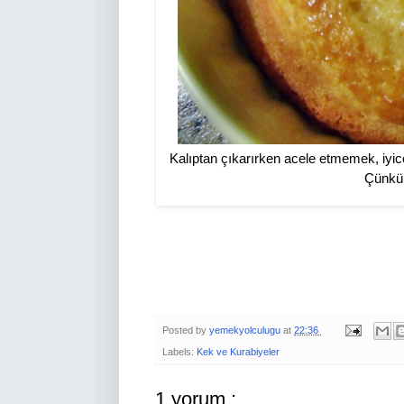
Kalıptan çıkarırken acele etmemek, iyi
Çünkü 
Posted by
yemekyolculugu
at
22:36
Labels:
Kek ve Kurabiyeler
1 yorum :