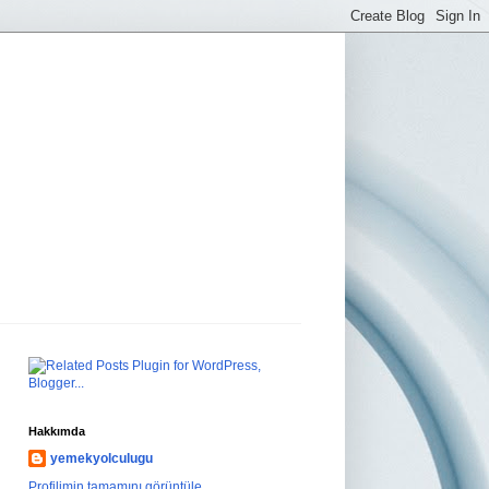
Hakkımda
yemekyolculugu
Profilimin tamamını görüntüle