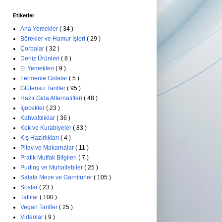
Etiketler
Ana Yemekler
( 34 )
Börekler ve Hamur İşleri
( 29 )
Çorbalar
( 32 )
Deniz Ürünleri
( 8 )
Et Yemekleri
( 9 )
Fermente Gıdalar
( 5 )
Glütensiz Tarifler
( 95 )
Hazır Gıda Alternatifleri
( 48 )
İçecekler
( 23 )
Kahvaltılıklar
( 36 )
Kek ve Kurabiyeler
( 83 )
Kış Hazırlıkları
( 4 )
Pilav ve Makarnalar
( 11 )
Pratik Mutfak Bilgileri
( 7 )
Puding ve Muhallebiler
( 25 )
Salata Meze ve Garnitürler
( 105 )
Soslar
( 23 )
Tatlılar
( 100 )
Vegan Tarifler
( 25 )
Videolar
( 9 )