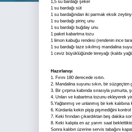
1,5 su bardağı şeker
1 su bardağı süt
1 su bardağından iki parmak eksik zeytiny
1 su bardağı pirinç unu
1 su bardağı buğday unu
1 paket kabartma tozu
1 limon kabuğu rendesi (rendenin ince tara
1 su bardağı taze sıkılmış mandalina suyu
1 ceviz büyüklüğünde tereyağı (kalıbı yağ
Hazırlanışı
1. Fırını 180 derecede ısıtın.
2. Mandalina suyunu sıkın, bir süzgeçten g
3. Bir çırpma kabında sırasıyla yumurta, ş
4. Unları ve kabartma tozunu ekleyerek yin
5.Yağlanmış ve unlanmış bir kek kalıbına k
6. Kürdanla kekin pişip pişmediğini kontrol 
7. Keki fırından çıkardıktan beş dakika s
8. Keki kalıpta en az yarım saat beklettikte
Sonra kalıbın üzerine servis tabağını kapat