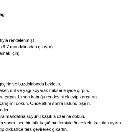
ağı
fıyla rendelenmiş)
 (6-7 mandalinadan çıkıyor)
lamak için)
eçirin ve buzdolabında bekletin.
eker, süt ve yağı koyarak mikserle iyice çırpın.
e çırpın. Limon kabuğu rendesini ekleyip karıştırın.
arışımı dökün. Önce altını sonra üstünü pişirin.
edin.
onra mandalina suyunu kaşıkla üzerine dökün.
n sonra ince bir tatlı kaşığının tersiyle önce keki kalıptan ayırın.
ıp dikkatlice ters çevirerek çıkartın.