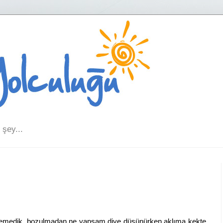
şey...
dik, bozulmadan ne yapsam diye düşünürken aklıma kekte