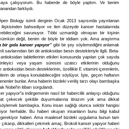
aya çalışıyorum. Bu haberde de böyle yaptım. Ve benim
lanandan farklıydı.
pen Biology isimli derginin Ocak 2013 sayısında yayınlanan
 ilişkisinden bahsediyor ve ileri düzeyde kanser hastalarında
eyebileceğini savunuyor. Tıbbi uzmanlığı olmayan bir kişinin
mümkün değil, benim de böyle bir iddiam yok. Ama araştırma
 bir gıda kanser yapıyor”
gibi bir şey söylemediğini anlamak
 savlarından biri de antioksidan besin destekleriyle ilgili. Beta-
antioksidan tabletlerinin etkileri konusunda yapılan çok sayıda
nleyici veya yaşam süresini uzatıcı etkilerinin olduğunu
antioksidan besin desteklerinin, özellikle E vitamini içerenlerin,
lerin de ortaya konulabileceğini söylüyor. İşte, geçen haftanın
nenler bunlar. Ama haberin bizdeki veriliş tarzı olayı bambaşka
ak Nobel’in itibarı sorgulandı.
apıyor”a indirgemenin nasıl bir habercilik anlayışı olduğunu
kat çekecek şekilde duyurmalarına itirazım yok ama dikkat
söylemek bambaşka. Konu insan sağlığı olunca sektör hangisi
yor herhalde. Bu haberi okuyan insanların bunu bilgi kabul
 gerekiyor haberi. Ama maalesef bizdeki uygulama bunun tam
e çıkarıp, dikkatleri çekmek amaç. Brokoli kanser yapıyor haberi