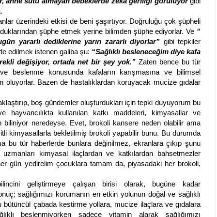
r, anne sütü almayan bebeklerde zeka geriliği görülüyor
gibi
a.
 üzerindeki etkisi de beni şaşırtıyor. Doğruluğu çok şüpheli
kuduklarından şüphe etmek yerine bilimden şüphe ediyorlar. Ve
“
ugün yararlı dediklerine yarın zararlı diyorlar”
gibi tepkiler
fade edilmek istenen galiba şu:
“Sağlıklı besleneceğim diye kafa
ekli değişiyor, ortada net bir şey yok.”
Zaten bence bu tür
 ve beslenme konusunda kafaların karışmasına ve bilimsel
 oluyorlar. Bazen de hastalıklardan koruyacak mucize gıdalar
tırıp, boş gündemler oluşturdukları için tepki duyuyorum bu
ve hayvancılıkta kullanılan katkı maddeleri, kimyasallar ve
n biliniyor neredeyse. Evet, brokoli kansere neden olabilir ama
itli kimyasallarla bekletilmiş brokoli yapabilir bunu. Bu durumda
Ama bu tür haberlerde bunlara değinilmez, ekranlara çıkıp şunu
p uzmanları kimyasal ilaçlardan ve katkılardan bahsetmezler
her gün yedirelim çocuklara tamam da, piyasadaki her brokoli,
incini geliştirmeye çalışan birisi olarak, bugüne kadar
nuç; sağlığımızı korumanın en etkin yolunun doğal ve sağlıklı
 bütüncül çabada kestirme yollara, mucize ilaçlara ve gıdalara
lıklı beslenmiyorken sadece vitamin alarak sağlığımızı