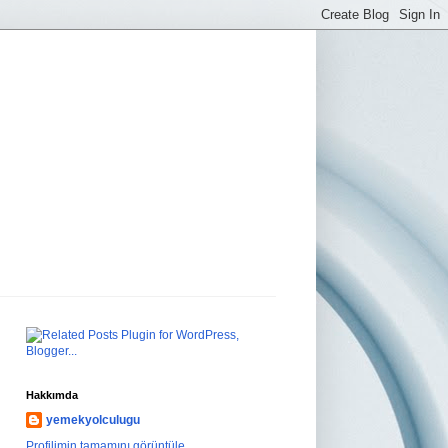
Hakkımda
yemekyolculugu
Profilimin tamamını görüntüle