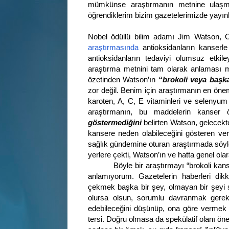
mümkünse araştırmanın metnine ulaşm
öğrendiklerim bizim gazetelerimizde yayın
Nobel ödüllü bilim adamı Jim Watson, O
araştırmasında
antioksidanların kanserle
antioksidanların tedaviyi olumsuz etkil
araştırma metnini tam olarak anlaması 
özetinden Watson’ın
“brokoli veya başka
zor değil. Benim için araştırmanın en önemli
karoten, A, C, E vitaminleri ve selenyum 
araştırmanın, bu maddelerin kanser ö
göstermediğini
belirten Watson, gelecekte 
kansere neden olabileceğini gösteren veri
sağlık gündemine oturan araştırmada söyle
yerlere çekti, Watson’ın ve hatta genel olar
Böyle bir araştırmayı “brokoli kanser y
anlamıyorum. Gazetelerin haberleri dik
çekmek başka bir şey, olmayan bir şeyi 
olursa olsun, sorumlu davranmak gereki
edebileceğini düşünüp, ona göre vermek
tersi. Doğru olmasa da spekülatif olanı ön