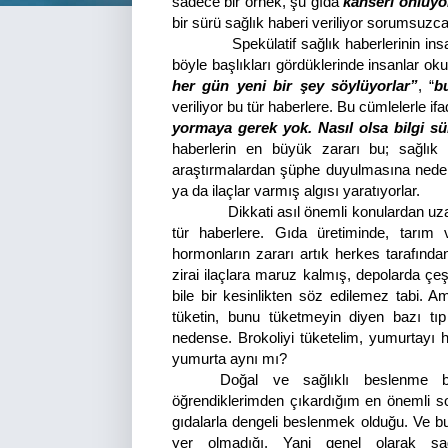
sadece bir örnek, şu gıda
kanseri önlüyo
bir sürü sağlık haberi veriliyor sorumsuzc
Spekülatif sağlık haberlerinin insanlar
böyle başlıkları gördüklerinde insanlar o
her gün yeni bir şey söylüyorlar”
, “
b
veriliyor bu tür haberlere. Bu cümlelerle i
yormaya gerek yok. Nasıl olsa bilgi sür
haberlerin en büyük zararı bu; sağlık
araştırmalardan şüphe duyulmasına neden
ya da ilaçlar varmış algısı yaratıyorlar.
Dikkati asıl önemli konulardan uzaklaş
tür haberlere. Gıda üretiminde, tarım 
hormonların zararı artık herkes tarafında
zirai ilaçlara maruz kalmış, depolarda çeş
bile bir kesinlikten söz edilemez tabi. 
tüketin, bunu tüketmeyin diyen bazı tı
nedense. Brokoliyi tüketelim, yumurtayı 
yumurta aynı mı?
Doğal ve sağlıklı beslenme bil
öğrendiklerimden çıkardığım en önemli so
gıdalarla dengeli beslenmek olduğu. Ve bu
yer olmadığı. Yani genel olarak sağ