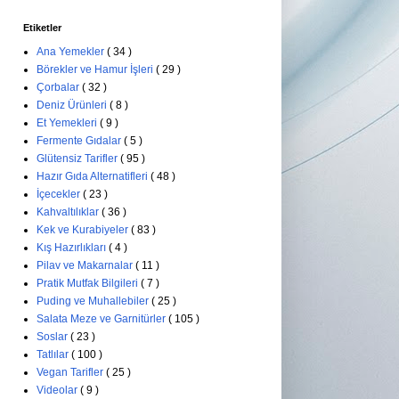
Etiketler
Ana Yemekler
( 34 )
Börekler ve Hamur İşleri
( 29 )
Çorbalar
( 32 )
Deniz Ürünleri
( 8 )
Et Yemekleri
( 9 )
Fermente Gıdalar
( 5 )
Glütensiz Tarifler
( 95 )
Hazır Gıda Alternatifleri
( 48 )
İçecekler
( 23 )
Kahvaltılıklar
( 36 )
Kek ve Kurabiyeler
( 83 )
Kış Hazırlıkları
( 4 )
Pilav ve Makarnalar
( 11 )
Pratik Mutfak Bilgileri
( 7 )
Puding ve Muhallebiler
( 25 )
Salata Meze ve Garnitürler
( 105 )
Soslar
( 23 )
Tatlılar
( 100 )
Vegan Tarifler
( 25 )
Videolar
( 9 )