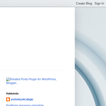
Hakkımda
yemekyolculugu
Profilimin tamamını görüntüle