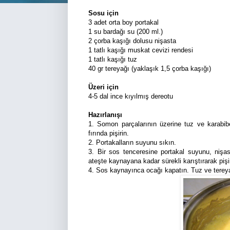
Sosu için
3 adet orta boy portakal
1 su bardağı su (200 ml.)
2 çorba kaşığı dolusu nişasta
1 tatlı kaşığı muskat cevizi rendesi
1 tatlı kaşığı tuz
40 gr tereyağı (yaklaşık 1,5 çorba kaşığı)
Üzeri için
4-5 dal ince kıyılmış dereotu
Hazırlanışı
1. Somon parçalarının üzerine tuz ve karabiber
fırında pişirin.
2. Portakalların suyunu sıkın.
3. Bir sos tenceresine portakal suyunu, nişas
ateşte kaynayana kadar sürekli karıştırarak pişi
4. Sos kaynayınca ocağı kapatın. Tuz ve tereyağ