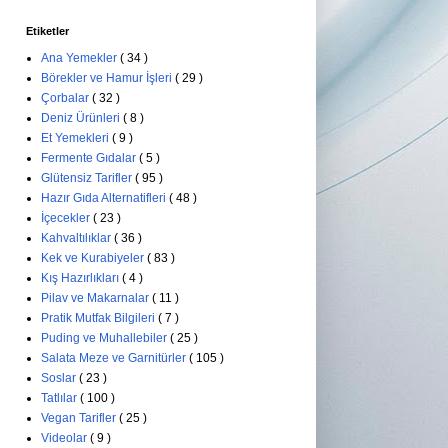
Etiketler
Ana Yemekler
( 34 )
Börekler ve Hamur İşleri
( 29 )
Çorbalar
( 32 )
Deniz Ürünleri
( 8 )
Et Yemekleri
( 9 )
Fermente Gıdalar
( 5 )
Glütensiz Tarifler
( 95 )
Hazır Gıda Alternatifleri
( 48 )
İçecekler
( 23 )
Kahvaltılıklar
( 36 )
Kek ve Kurabiyeler
( 83 )
Kış Hazırlıkları
( 4 )
Pilav ve Makarnalar
( 11 )
Pratik Mutfak Bilgileri
( 7 )
Puding ve Muhallebiler
( 25 )
Salata Meze ve Garnitürler
( 105 )
Soslar
( 23 )
Tatlılar
( 100 )
Vegan Tarifler
( 25 )
Videolar
( 9 )