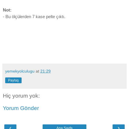
Not:
- Bu ölçülerden 7 kase pelte çıktı.
yemekyolculugu
at
21:29
Paylaş
Hiç yorum yok:
Yorum Gönder
‹
›
Ana Sayfa