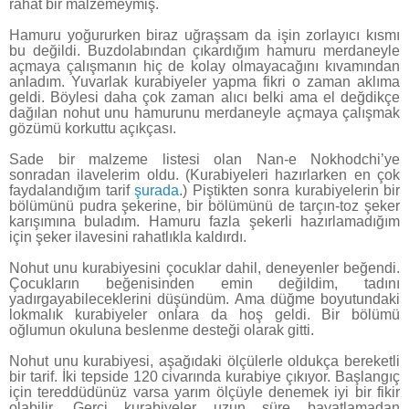
rahat bir malzemeymiş.
Hamuru yoğururken biraz uğraşsam da işin zorlayıcı kısmı
bu değildi. Buzdolabından çıkardığım hamuru merdaneyle
açmaya çalışmanın hiç de kolay olmayacağını kıvamından
anladım. Yuvarlak kurabiyeler yapma fikri o zaman aklıma
geldi. Böylesi daha çok zaman alıcı belki ama el değdikçe
dağılan nohut unu hamurunu merdaneyle açmaya çalışmak
gözümü korkuttu açıkçası.
Sade bir malzeme listesi olan Nan-e Nokhodchi’ye
sonradan ilavelerim oldu. (Kurabiyeleri hazırlarken en çok
faydalandığım tarif
şurada
.) Piştikten sonra kurabiyelerin bir
bölümünü pudra şekerine, bir bölümünü de tarçın-toz şeker
karışımına buladım. Hamuru fazla şekerli hazırlamadığım
için şeker ilavesini rahatlıkla kaldırdı.
Nohut unu kurabiyesini çocuklar dahil, deneyenler beğendi.
Çocukların beğenisinden emin değildim, tadını
yadırgayabileceklerini düşündüm. Ama düğme boyutundaki
lokmalık kurabiyeler onlara da hoş geldi. Bir bölümü
oğlumun okuluna beslenme desteği olarak gitti.
Nohut unu kurabiyesi, aşağıdaki ölçülerle oldukça bereketli
bir tarif. İki tepside 120 civarında kurabiye çıkıyor. Başlangıç
için tereddüdünüz varsa yarım ölçüyle denemek iyi bir fikir
olabilir. Gerçi kurabiyeler uzun süre bayatlamadan