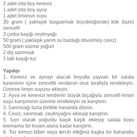
2 adet orta boy kereviz
1 adet orta boy ayva
1 adet limonun suyu
30 gram ( yaklaşık başparmak büyüklüğünde) kök (taze)
zencefil
3 çorba kaşığı zeytinyağı
50 gram ( yaklaşık yarım su bardağı dövülmüş ceviz)
500 gram süzme yoğurt
2 diş sarımsak
1 tatlı kaşığı tuz
Yapılışı
1. Kereviz ve ayvayı alacak boyutta yayvan bir salata
kasesinin içine zencefili rendenin ince tarafıyla rendeleyin.
Üzerine limon suyunu ekleyin.
2. Ayva ve kerevizi rendenin büyük bıçağıyla zencefil-limon
suyu karışımının üzerine rendeleyin ve karıştırın.
3. Sarımsağı tuzla birlikte havanda dövün.
4. Ceviz, sarımsak, zeytinyağını ekleyip karıştırın.
5. Son olarak yoğurdu kaşık kaşık ekleyip salata koyu
kremamsı bir kıvam alana kadar karıştırın.
6. Toz kırmızı biber veya tercih ettiğiniz başka bir baharatla