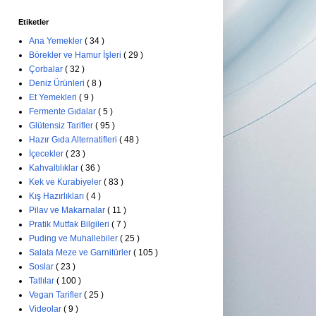
Etiketler
Ana Yemekler
( 34 )
Börekler ve Hamur İşleri
( 29 )
Çorbalar
( 32 )
Deniz Ürünleri
( 8 )
Et Yemekleri
( 9 )
Fermente Gıdalar
( 5 )
Glütensiz Tarifler
( 95 )
Hazır Gıda Alternatifleri
( 48 )
İçecekler
( 23 )
Kahvaltılıklar
( 36 )
Kek ve Kurabiyeler
( 83 )
Kış Hazırlıkları
( 4 )
Pilav ve Makarnalar
( 11 )
Pratik Mutfak Bilgileri
( 7 )
Puding ve Muhallebiler
( 25 )
Salata Meze ve Garnitürler
( 105 )
Soslar
( 23 )
Tatlılar
( 100 )
Vegan Tarifler
( 25 )
Videolar
( 9 )