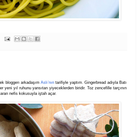
emek bloggerı arkadaşım
Aslı’nın
tarifiyle yaptım. Gingerbread adıyla Batı
r yeni yıl ruhunu yansıtan yiyeceklerden biridir. Toz zencefille tarçının
saran nefis kokusuyla iştah açar.