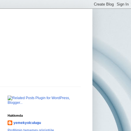
Hakkımda
yemekyolculugu
Profilimin tamamını görüntüle