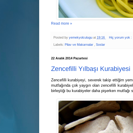
Read more »
Posted by
yemekyolculugu
at
19:16
Hiç yorum yok :
Labels:
Pilav ve Makarnalar
,
Soslar
22 Aralık 2014 Pazartesi
Zencefilli Yılbaşı Kurabiyesi
Zencefilli kurabiyeyi, severek takip ettiğim y
mutfağında çok yaygın olan zencefilli kurabiyele
birleştiği bu kurabiyeler daha pişerken mutfağı 