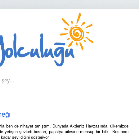
şey...
meği
tanla ben de nihayet tanıştım. Dünyada Akdeniz Havzasında, ülkemizde
de yetişen şevketi bostan, papatya ailesine mensup bir bitki. Bostanın
kadar sevildiğini gösteriyor.