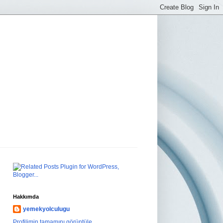
Hakkımda
yemekyolculugu
Profilimin tamamını görüntüle