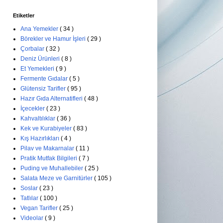
Etiketler
Ana Yemekler
( 34 )
Börekler ve Hamur İşleri
( 29 )
Çorbalar
( 32 )
Deniz Ürünleri
( 8 )
Et Yemekleri
( 9 )
Fermente Gıdalar
( 5 )
Glütensiz Tarifler
( 95 )
Hazır Gıda Alternatifleri
( 48 )
İçecekler
( 23 )
Kahvaltılıklar
( 36 )
Kek ve Kurabiyeler
( 83 )
Kış Hazırlıkları
( 4 )
Pilav ve Makarnalar
( 11 )
Pratik Mutfak Bilgileri
( 7 )
Puding ve Muhallebiler
( 25 )
Salata Meze ve Garnitürler
( 105 )
Soslar
( 23 )
Tatlılar
( 100 )
Vegan Tarifler
( 25 )
Videolar
( 9 )