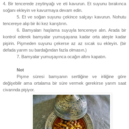
4. Bir tencerede zeytinyağı ve eti kavurun. Et suyunu bırakınca
soğanı ekleyin ve kavurmaya devam edin.
5. Et ve soğan suyunu çekince salçayı kavurun. Nohutu
tencereye alıp bir iki kez karıştırın.
6. Bamyaları haşlama suyuyla tencereye alın. Arada bir
kontrol ederek bamyalar yumuşayana kadar orta ateşte kadar
pişirin. Pişmeden suyunu çekerse az az sıcak su ekleyin. (bir
defada yarım su bardağından fazla olmasın.)
7. Bamyalar yumuşayınca ocağın altını kapatın.
Not
Pişme süresi bamyanın sertliğine ve iriliğine göre
değişebilir ama ortalama bir süre vermek gerekirse yarım saat
civarında pişiyor.