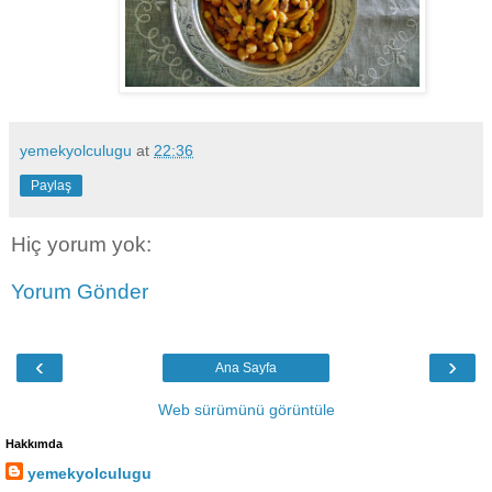
yemekyolculugu
at
22:36
Paylaş
Hiç yorum yok:
Yorum Gönder
‹
›
Ana Sayfa
Web sürümünü görüntüle
Hakkımda
yemekyolculugu