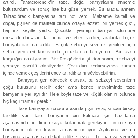
artırdı. Tahtacıörencik’in taze, doğal bamyalarını annemle
buluşturdum ve sonuç işte bu güzel yemek. Bu arada, annem
Tahtacıörecik bamyasına tam not verdi. Malzeme kaliteli ve
doğal, pişiren de marifetli olunca ortaya lezzetli bir yemek çıktı,
hepimiz keyifle yedik. Çocuklar yemeğin bamya bölümüne
mesafeli dursalar da, nohut ve etleri yediler, aralarda küçük
bamyalardan da aldılar. Birçok sebzeyi severek yedikleri için
sebze yemeleri konusunda çocukları zorlamıyorum. Bu tavrın
karşılığını da alıyorum. Bir süre gözleri alıştıktan sonra, o sebzeyi
yemeye gönüllü olabiliyorlar. Çocukları zorlamayınca zaman
içinde yemek çeşitlerini epey artırdıklarını söyleyebilirim.
Bamyaya geri dönecek olursak, bu sebzeyi sevenlerin
çoğu kurusunu tercih eder ama bence mevsiminde taze
bamyanın yeri ayrıdır. Hele böyle taze ve küçük olanını bulunca
hiç kaçırmamak gerekir.
Taze bamyayla kurusu arasında pişirme açısından birkaç
farklılık var. Taze bamyanın diri kalması için hazırlama
aşamasında bol limon suyu kullanmak gerekiyor. Limon suyu
bamyanın jölemsi kıvam almasını önlüyor. Ayıklama ve ön
haşlama aşamasına dikkat edilirse lezzetli bir bamya yemeği