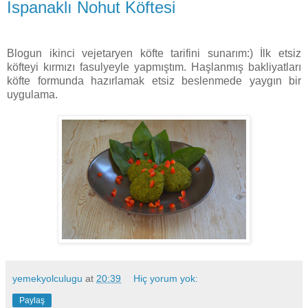
Ispanaklı Nohut Köftesi
Blogun ikinci vejetaryen köfte tarifini sunarım:) İlk etsiz
köfteyi kırmızı fasulyeyle yapmıştım. Haşlanmış bakliyatları
köfte formunda hazırlamak etsiz beslenmede yaygın bir
uygulama.
yemekyolculugu
at
20:39
Hiç yorum yok:
Paylaş