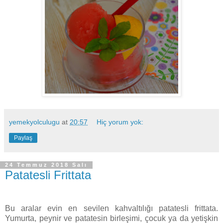
yemekyolculugu
at
20:57
Hiç yorum yok:
Paylaş
24 Temmuz 2018 Salı
Patatesli Frittata
Bu aralar evin en sevilen kahvaltılığı patatesli frittata.
Yumurta, peynir ve patatesin birleşimi, çocuk ya da yetişkin