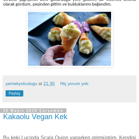
olarak gördüm, peşinden gittim ve bulduklarımı beğendim.
yemekyolculugu
at
21:30
Hiç yorum yok:
Paylaş
30 Mayıs 2018 Çarşamba
Kakaolu Vegan Kek
Bu keki Lucinda Scala Quinn yaparken görmüştüm. Kendisi