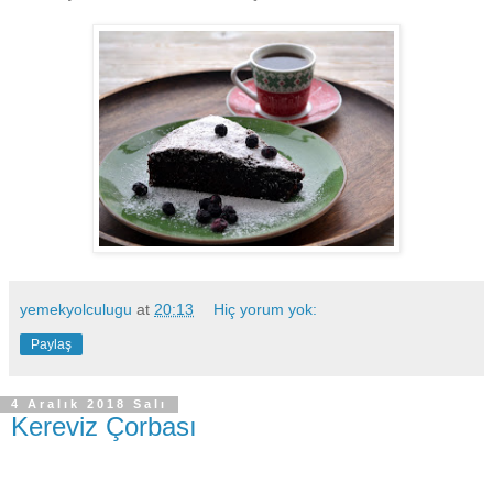
yemekyolculugu
at
20:13
Hiç yorum yok:
Paylaş
4 Aralık 2018 Salı
Kereviz Çorbası