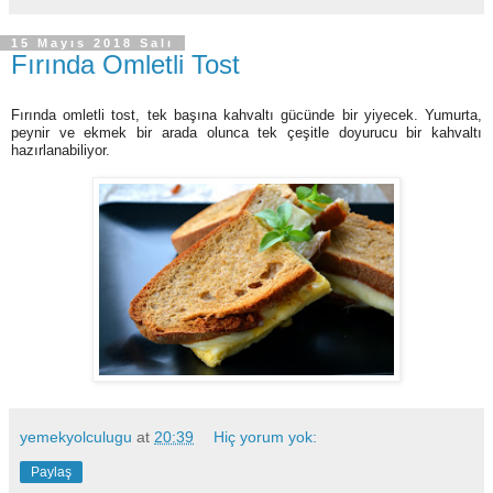
15 Mayıs 2018 Salı
Fırında Omletli Tost
Fırında omletli tost, tek başına kahvaltı gücünde bir yiyecek. Yumurta,
peynir ve ekmek bir arada olunca tek çeşitle doyurucu bir kahvaltı
hazırlanabiliyor.
yemekyolculugu
at
20:39
Hiç yorum yok:
Paylaş