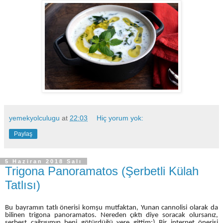
yemekyolculugu
at
22:03
Hiç yorum yok:
Paylaş
5 Haziran 2018 Salı
Trigona Panoramatos (Şerbetli Külah
Tatlısı)
Bu bayramın tatlı önerisi komşu mutfaktan, Yunan cannolisi olarak da
bilinen trigona panoramatos. Nereden çıktı diye soracak olursanız,
serbest çağrışımın beni götürdüğü yere gittim:) Bir internet önerisi