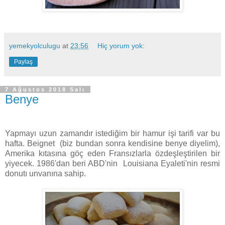
yemekyolculugu
at
23:56
Hiç yorum yok:
Paylaş
7 Ağustos 2018 Salı
Benye
Yapmayı uzun zamandır istediğim bir hamur işi tarifi var bu
hafta. Beignet
(biz bundan sonra kendisine benye diyelim),
Amerika kıtasına göç eden Fransızlarla özdeşleştirilen bir
yiyecek. 1986'dan beri ABD'nin
Louisiana Eyaleti'nin resmi
donutı unvanına sahip.