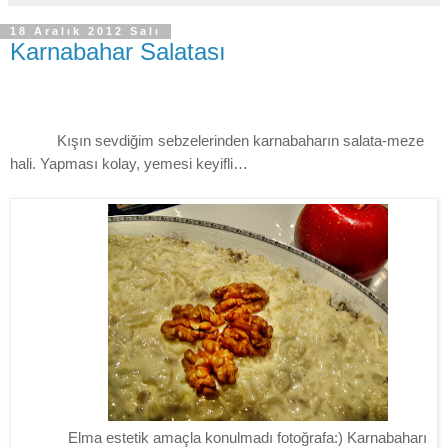
18 Aralık 2012 Salı
Karnabahar Salatası
Kışın sevdiğim sebzelerinden karnabaharın salata-meze
hali. Yapması kolay, yemesi keyifli…
Elma estetik amaçla konulmadı fotoğrafa:) Karnabaharı