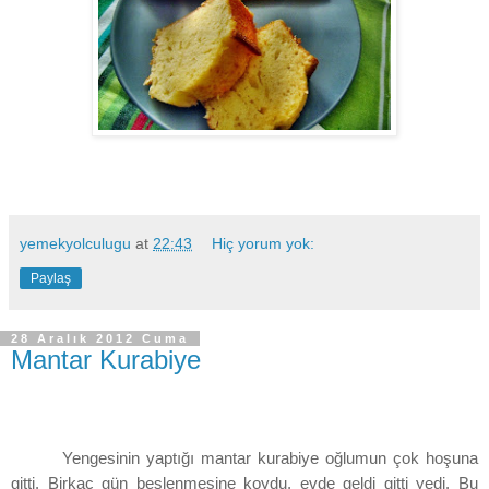
yemekyolculugu
at
22:43
Hiç yorum yok:
Paylaş
28 Aralık 2012 Cuma
Mantar Kurabiye
Yengesinin yaptığı mantar kurabiye oğlumun çok hoşuna
gitti. Birkaç gün beslenmesine koydu, evde geldi gitti yedi. Bu