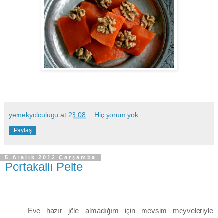
yemekyolculugu
at
23:08
Hiç yorum yok:
Paylaş
5 Aralık 2012 Çarşamba
Portakallı Pelte
Eve hazır jöle almadığım için mevsim meyveleriyle