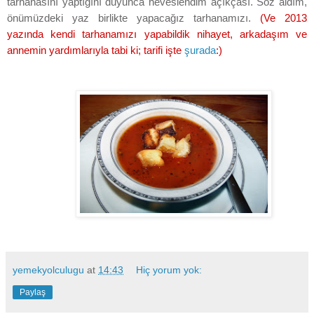
tarhanasını yaptığını duyunca heveslendim açıkçası. Söz aldım,
önümüzdeki yaz birlikte yapacağız tarhanamızı.
(Ve 2013
yazında kendi tarhanamızı yapabildik nihayet, arkadaşım ve
annemin yardımlarıyla tabi ki; tarifi işte
şurada
:)
yemekyolculugu
at
14:43
Hiç yorum yok:
Paylaş