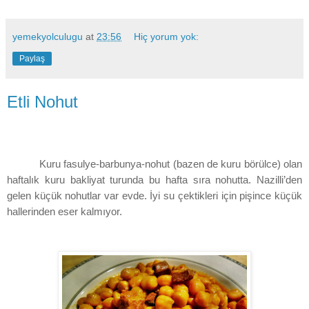
yemekyolculugu
at
23:56
Hiç yorum yok:
Paylaş
Etli Nohut
Kuru fasulye-barbunya-nohut (bazen de kuru börülce) olan
haftalık kuru bakliyat turunda bu hafta sıra nohutta. Nazilli’den
gelen küçük nohutlar var evde. İyi su çektikleri için pişince küçük
hallerinden eser kalmıyor.