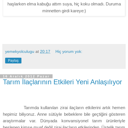
haşlarken elma kabuğu attım suya, hiç koku olmadı. Duruma
minnetten girdi kareye:)
yemekyolculugu
at
20:17
Hiç yorum yok:
Paylaş
16 Aralık 2012 Pazar
Tarım İlaçlarının Etkileri Yeni Anlaşılıyor
Tarımda kullanılan zirai ilaçların etkilerini artık hemen
hepimiz biliyoruz. Anne sütüyle bebeklere bile geçtiğini gösteren
araştırmalar var. Dünyada konvansiyonel tarım ürünleriyle
beslenen kimse muaf değil zirai ilaçların etkilerinden. Üstelik tarım