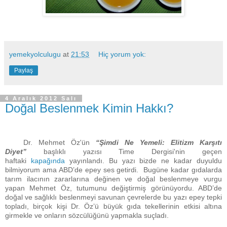
yemekyolculugu
at
21:53
Hiç yorum yok:
Paylaş
4 Aralık 2012 Salı
Doğal Beslenmek Kimin Hakkı?
Dr. Mehmet Öz'ün
“Şimdi Ne Yemeli: Elitizm Karşıtı
Diyet”
başlıklı yazısı Time Dergisi'nin geçen
haftaki
kapağında
yayınlandı. Bu yazı bizde ne kadar duyuldu
bilmiyorum ama ABD’de epey ses getirdi. Bugüne kadar gıdalarda
tarım ilacının zararlarına değinen ve doğal beslenmeye vurgu
yapan Mehmet Öz, tutumunu değiştirmiş görünüyordu. ABD’de
doğal ve sağlıklı beslenmeyi savunan çevrelerde bu yazı epey tepki
topladı, birçok kişi Dr. Öz’ü büyük gıda tekellerinin etkisi altına
girmekle ve onların sözcülüğünü yapmakla suçladı.