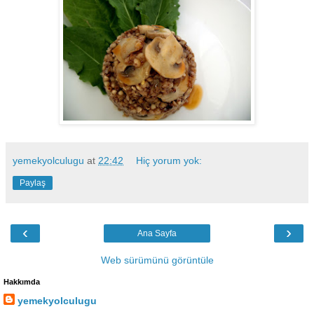
yemekyolculugu
at
22:42
Hiç yorum yok:
Paylaş
‹
›
Ana Sayfa
Web sürümünü görüntüle
Hakkımda
yemekyolculugu