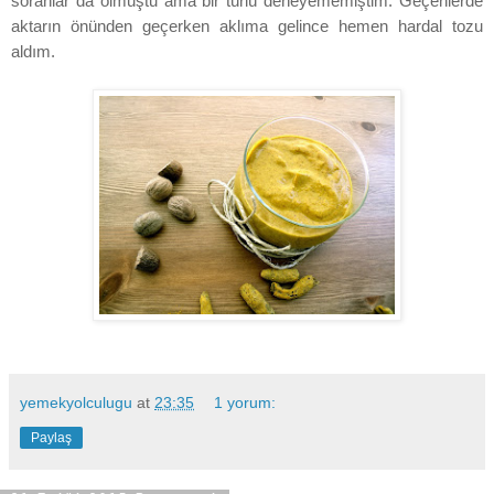
soranlar da olmuştu ama bir türlü deneyememiştim. Geçenlerde
aktarın önünden geçerken aklıma gelince hemen hardal tozu
aldım.
yemekyolculugu
at
23:35
1 yorum:
Paylaş