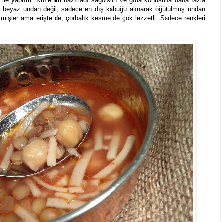
i ile yaptım. Kuzenim hazırladı sağolsun ve gıda konusuna daha fazla
ğı beyaz undan değil, sadece en dış kabuğu alınarak öğütülmüş undan
tmişler ama erişte de, çorbalık kesme de çok lezzetli. Sadece renkleri