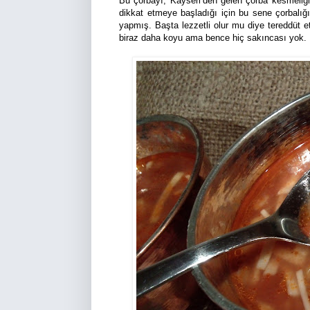
Bu çorbayı, Kayseri’den gelen çorba kesmeliğ
dikkat etmeye başladığı için bu sene çorbalı
yapmış. Başta lezzetli olur mu diye tereddüt e
biraz daha koyu ama bence hiç sakıncası yok.