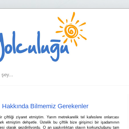
şey...
eri Hakkında Bilmemiz Gerekenler
tliği ziyaret etmiştim. Yarım metrekarelik tel kafeslere onlarcası
ark etmiştim dehşetle. Üstelik bu çiftlik bize girişimci bir işadamının
esi olarak gezdiriliyordu. O an şaşkınlıktan olayın korkunçluğunu tam