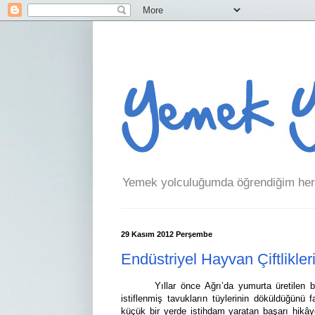
Yemek yolculuğumda öğrendiğim her 
29 Kasım 2012 Perşembe
Endüstriyel Hayvan Çiftlikl
Yıllar önce Ağrı’da yumurta üretilen bir çif
istiflenmiş tavukların tüylerinin döküldüğünü f
küçük bir yerde istihdam yaratan başarı hikây