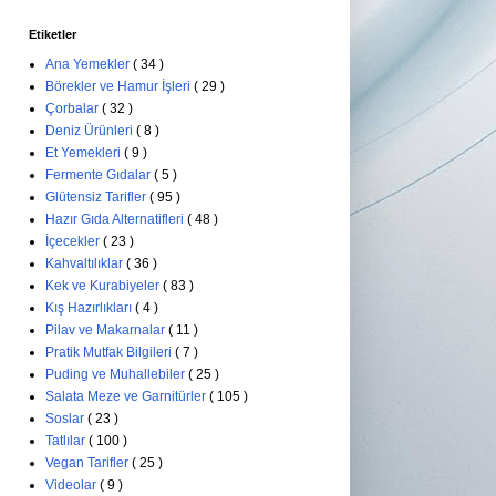
Etiketler
Ana Yemekler
( 34 )
Börekler ve Hamur İşleri
( 29 )
Çorbalar
( 32 )
Deniz Ürünleri
( 8 )
Et Yemekleri
( 9 )
Fermente Gıdalar
( 5 )
Glütensiz Tarifler
( 95 )
Hazır Gıda Alternatifleri
( 48 )
İçecekler
( 23 )
Kahvaltılıklar
( 36 )
Kek ve Kurabiyeler
( 83 )
Kış Hazırlıkları
( 4 )
Pilav ve Makarnalar
( 11 )
Pratik Mutfak Bilgileri
( 7 )
Puding ve Muhallebiler
( 25 )
Salata Meze ve Garnitürler
( 105 )
Soslar
( 23 )
Tatlılar
( 100 )
Vegan Tarifler
( 25 )
Videolar
( 9 )