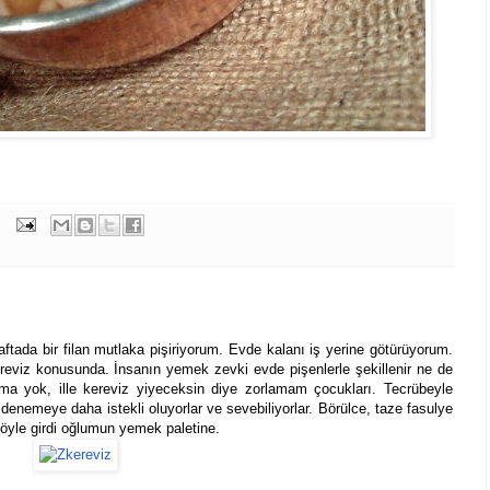
ada bir filan mutlaka pişiriyorum. Evde kalanı iş yerine götürüyorum.
viz konusunda. İnsanın yemek zevki evde pişenlerle şekillenir ne de
a yok, ille kereviz yiyeceksin diye zorlamam çocukları. Tecrübeyle
denemeye daha istekli oluyorlar ve sevebiliyorlar. Börülce, taze fasulye
böyle girdi oğlumun yemek paletine.