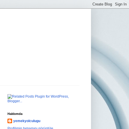
Hakkımda
yemekyolculugu
Profilimin tamamını görüntüle