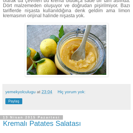
olarak da çevrilen bu krema oldukça sade bir tarif aslında.
Dört malzemeden oluşuyor ve doğrudan pişirilmiyor. Bazı
tariflerde nişasta kullanıldığına denk geldim ama limon
kremasının orijinal halinde nişasta yok.
yemekyolculugu
at
23:04
Hiç yorum yok:
Paylaş
13 Nisan 2015 Pazartesi
Kremalı Patates Salatası