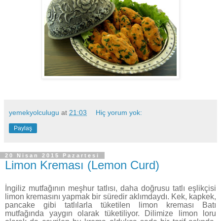
yemekyolculugu
at
21:03
Hiç yorum yok:
Paylaş
20 Nisan 2015 Pazartesi
Limon Kreması (Lemon Curd)
İngiliz mutfağının meşhur tatlısı, daha doğrusu tatlı eşlikçisi
limon kremasını yapmak bir süredir aklımdaydı. Kek, kapkek,
pancake gibi tatlılarla tüketilen limon kreması Batı
mutfağında yaygın olarak tüketiliyor. Dilimize limon loru