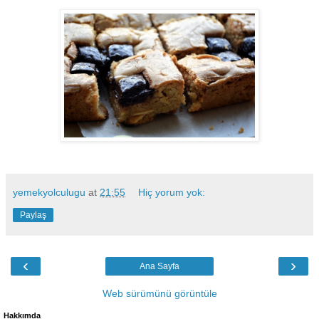
yemekyolculugu
at
21:55
Hiç yorum yok:
Paylaş
‹
›
Ana Sayfa
Web sürümünü görüntüle
Hakkımda