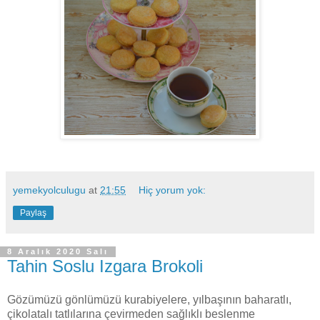
yemekyolculugu
at
21:55
Hiç yorum yok:
Paylaş
8 Aralık 2020 Salı
Tahin Soslu Izgara Brokoli
Gözümüzü gönlümüzü kurabiyelere, yılbaşının baharatlı,
çikolatalı tatlılarına çevirmeden sağlıklı beslenme