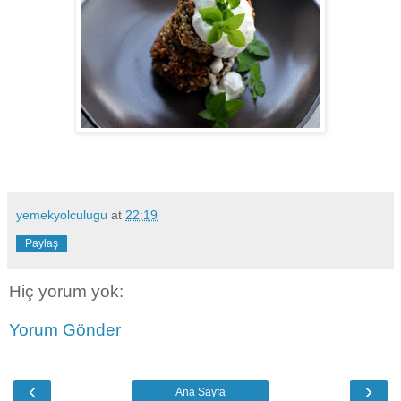
yemekyolculugu
at
22:19
Paylaş
Hiç yorum yok:
Yorum Gönder
‹
›
Ana Sayfa