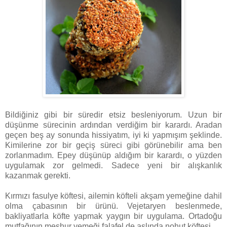
Bildiğiniz gibi bir süredir etsiz besleniyorum. Uzun bir
düşünme sürecinin ardından verdiğim bir karardı. Aradan
geçen beş ay sonunda hissiyatım, iyi ki yapmışım şeklinde.
Kimilerine zor bir geçiş süreci gibi görünebilir ama ben
zorlanmadım. Epey düşünüp aldığım bir karardı, o yüzden
uygulamak zor gelmedi. Sadece yeni bir alışkanlık
kazanmak gerekti.
Kırmızı fasulye köftesi, ailemin köfteli akşam yemeğine dahil
olma çabasının bir ürünü. Vejetaryen beslenmede,
bakliyatlarla köfte yapmak yaygın bir uygulama. Ortadoğu
mutfağının meşhur yemeği falafel de aslında nohut köftesi.