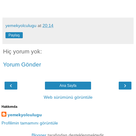
yemekyolculugu
at
20:14
Paylaş
Hiç yorum yok:
Yorum Gönder
‹
›
Ana Sayfa
Web sürümünü görüntüle
Hakkımda
yemekyolculugu
Profilimin tamamını görüntüle
Blogger
tarafından desteklenmektedir.