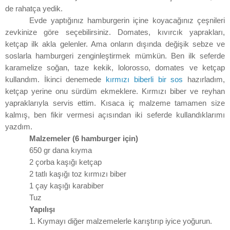
de rahatça yedik.
Evde yaptığınız hamburgerin içine koyacağınız çeşnileri
zevkinize göre seçebilirsiniz. Domates, kıvırcık yaprakları,
ketçap ilk akla gelenler. Ama onların dışında değişik sebze ve
soslarla hamburgeri zenginleştirmek mümkün. Ben ilk seferde
karamelize soğan, taze kekik, lolorosso, domates ve ketçap
kullandım. İkinci denemede
kırmızı biberli bir sos
hazırladım,
ketçap yerine onu sürdüm ekmeklere. Kırmızı biber ve reyhan
yapraklarıyla servis ettim. Kısaca iç malzeme tamamen size
kalmış, ben fikir vermesi açısından iki seferde kullandıklarımı
yazdım.
Malzemeler (6 hamburger için)
650 gr dana kıyma
2 çorba kaşığı ketçap
2 tatlı kaşığı toz kırmızı biber
1 çay kaşığı karabiber
Tuz
Yapılışı
1. Kıymayı diğer malzemelerle karıştırıp iyice yoğurun.