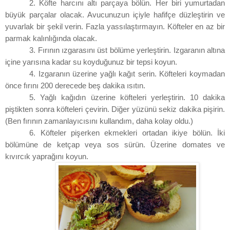
2. Köfte harcını altı parçaya bölün. Her biri yumurtadan
büyük parçalar olacak. Avucunuzun içiyle hafifçe düzleştirin ve
yuvarlak bir şekil verin. Fazla yassılaştırmayın. Köfteler en az bir
parmak kalınlığında olacak.
3. Fırının ızgarasını üst bölüme yerleştirin. Izgaranın altına
içine yarısına kadar su koyduğunuz bir tepsi koyun.
4. Izgaranın üzerine yağlı kağıt serin. Köfteleri koymadan
önce fırını 200 derecede beş dakika ısıtın.
5. Yağlı kağıdın üzerine köfteleri yerleştirin. 10 dakika
piştikten sonra köfteleri çevirin. Diğer yüzünü sekiz dakika pişirin.
(Ben fırının zamanlayıcısını kullandım, daha kolay oldu.)
6. Köfteler pişerken ekmekleri ortadan ikiye bölün. İki
bölümüne de ketçap veya sos sürün. Üzerine domates ve
kıvırcık yaprağını koyun.