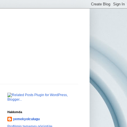
Hakkımda
yemekyolculugu
Profilimin tamamını görüntüle