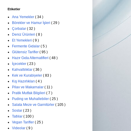
Etiketler
Ana Yemekler
( 34 )
Börekler ve Hamur İşleri
( 29 )
Çorbalar
( 32 )
Deniz Ürünleri
( 8 )
Et Yemekleri
( 9 )
Fermente Gıdalar
( 5 )
Glütensiz Tarifler
( 95 )
Hazır Gıda Alternatifleri
( 48 )
İçecekler
( 23 )
Kahvaltılıklar
( 36 )
Kek ve Kurabiyeler
( 83 )
Kış Hazırlıkları
( 4 )
Pilav ve Makarnalar
( 11 )
Pratik Mutfak Bilgileri
( 7 )
Puding ve Muhallebiler
( 25 )
Salata Meze ve Garnitürler
( 105 )
Soslar
( 23 )
Tatlılar
( 100 )
Vegan Tarifler
( 25 )
Videolar
( 9 )