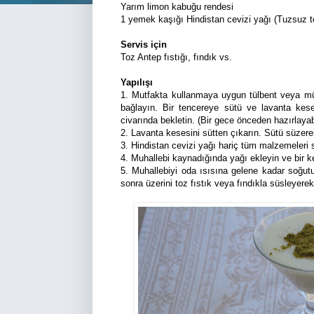
Yarım limon kabuğu rendesi
1 yemek kaşığı Hindistan cevizi yağı (Tuzsuz ter
Servis için
Toz Antep fıstığı, fındık vs.
Yapılışı
1. Mutfakta kullanmaya uygun tülbent veya müsl
bağlayın. Bir tencereye sütü ve lavanta kes
civarında bekletin. (Bir gece önceden hazırlayabi
2. Lavanta kesesini sütten çıkarın. Sütü süzere
3. Hindistan cevizi yağı hariç tüm malzemeleri 
4. Muhallebi kaynadığında yağı ekleyin ve bir ke
5. Muhallebiyi oda ısısına gelene kadar soğut
sonra üzerini toz fıstık veya fındıkla süsleyere