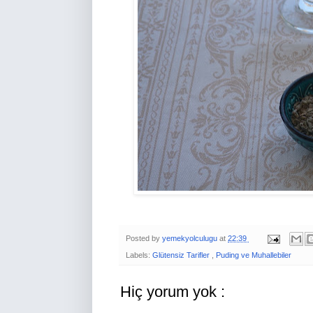
Posted by
yemekyolculugu
at
22:39
Labels:
Glütensiz Tarifler
,
Puding ve Muhallebiler
Hiç yorum yok :