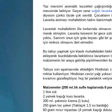
Yaz mevsimi aromatik lezzetleri çağrıştırdı
mevsimde beliriyor. Geçen sene
soğuk lavanta
diyorum çünkü bizde çok sevildi. Çocukların
Lavanta aroması muhallebinin tadını bastırmadığ
Lavantalı muhallebinin lila tonlarında olmasın
merak etmiştim. Lavanta kesesini bir gece sütü
yoktu. Sanırım onun için gıda boyası gibi bir
için renksiz olmasını dert etmedim.
Bu tatlıyı yapmak için klasik muhallebiden farkl
ekleyerek buzdolabında bekletince lavantanın ta
malzemenin bir araya getirilip pişirilmesinden ib
Tatlıya son aşamasında eklediğim Hindistan ce
miktar kullanılıyor. Hindistan cevizi yağı yok
kıvamını güzelleştiriyor, hoş bir parlaklık veriyor
Malzemeler (200 ml.lik sufle kaplarında 8 po
1 litre süt
2 yemek kaşığı kuru lavanta
200 ml. şekersiz krema (1 kutu)
250 gram toz şeker (Yaklaşık 1,5 su bardağı)
60 gram mısır nişastası (4 yemek kaşığı dolusu