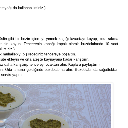
eyağı da kullanabilirsiniz.)
in gibi bir bezin içine iyi yemek kaşığı lavantayı koyup, bezi sıkıca
esinin koyun. Tencerenin kapağı kapalı olarak buzdolabında 10 saat
lirsiniz.)
k muhallebiyi pişireceğiniz tencereye boşaltın.
süte ekleyin ve orta ateşte kaynayana kadar karıştırın.
z daha karıştırıp tencereyi ocaktan alın. Kuplara paylaştırın.
un. Oda ısısına geldiğinde buzdolabına alın. Buzdolabında soğuttuktan
k servis yapın.