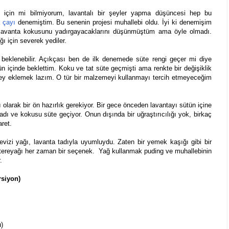
ğı için mi bilmiyorum, lavantalı bir şeyler yapma düşüncesi hep bu
 çayı
denemiştim. Bu senenin projesi muhallebi oldu. İyi ki denemişim
 lavanta kokusunu yadırgayacaklarını düşünmüştüm ama öyle olmadı.
ı için severek yediler.
ı beklenebilir. Açıkçası ben de ilk denemede süte rengi geçer mi diye
n içinde beklettim. Koku ve tat süte geçmişti ama renkte bir değişiklik
 şey eklemek lazım. O tür bir malzemeyi kullanmayı tercih etmeyeceğim
ı olarak bir ön hazırlık gerekiyor. Bir gece önceden lavantayı sütün içine
dı ve kokusu süte geçiyor. Onun dışında bir uğraştırıcılığı yok, birkaç
aret.
vizi yağı, lavanta tadıyla uyumluydu. Zaten bir yemek kaşığı gibi bir
sa tereyağı her zaman bir seçenek. Yağ kullanmak puding ve muhallebinin
.
rsiyon)
)