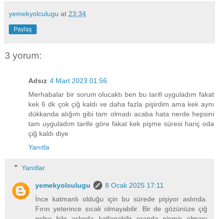
yemekyolculugu
at
23:34
Paylaş
3 yorum:
Adsız
4 Mart 2023 01:56
Merhabalar bir sorum olucaktı ben bu tarifi uyguladım fakat
kek 6 dk çok çiğ kaldı ve daha fazla pişirdim ama kek aynı
dükkanda alığım gibi tam olmadı acaba hata nerde hepsini
tam uyguladım tarife göre fakat kek pişme süresi hariç oda
çiğ kaldı diye
Yanıtla
Yanıtlar
yemekyolculugu
8 Ocak 2025 17:11
İnce katmanlı olduğu için bu sürede pişiyor aslında.
Fırın yeterince sıcak olmayabilir. Bir de gözünüze çiğ
gelse bile aslında katlanabilir oranda pişmiş olması