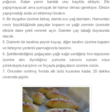
yoğurun. Kalan yarım bardak unu kaşıkla ekleyin. Ele
yapışmayacak ama yumuşak bir hamur olması gerekiyor. Elinize
yapışmadığı anda un eklemeyi bırakın.
4. Bir tezgahın üzerine birkaç damla sıvı yağ damlatın. Hamurdan
ceviz büyüklüğünde parçalar koparın ve yağlı zeminin üzerinde
elinizle daire şekli vererek açın. Daireler çay tabağı boyutunda
olacak.
5. Dairenin bir tarafına peynir koyup, diğer tarafını üzerine kapatın
ve birleşme yerlerini parmağınızla bastırın.
6. Şekillendirdiğiniz poğaçaları yağlı kağıt serdiğiniz fırın tepsisinin
üzerine alın. Ayırdığınız yumurta sarısını susam veya
çörekotuyla karıştırın ve fırçayla poğaçaların üzerine sürün.
7. Önceden ısıtılmış fırında altı üstü kızarana kadar, 20 dakika
civarında pişirin.