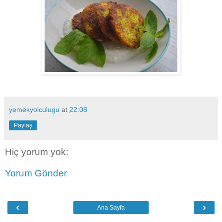
yemekyolculugu
at
22:08
Paylaş
Hiç yorum yok:
Yorum Gönder
‹
›
Ana Sayfa