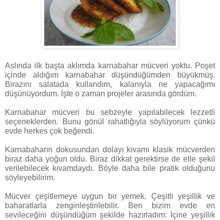
Aslında ilk başta aklımda karnabahar mücveri yoktu. Poşet
içinde aldığım karnabahar düşündüğümden büyükmüş.
Birazını salatada kullandım, kalanıyla ne yapacağımı
düşünüyordum. İşte o zaman projeler arasında gördüm.
Karnabahar mücveri bu sebzeyle yapılabilecek lezzetli
seçeneklerden. Bunu gönül rahatlığıyla söylüyorum çünkü
evde herkes çok beğendi.
Karnabaharın dokusundan dolayı kıvamı klasik mücverden
biraz daha yoğun oldu. Biraz dikkat gerektirse de elle şekil
verilebilecek kıvamdaydı. Böyle daha bile pratik olduğunu
söyleyebilirim.
Mücver çeşitlemeye uygun bir yemek. Çeşitli yeşillik ve
baharatlarla zenginleştirilebilir. Ben bizim evde en
sevileceğini düşündüğüm şekilde hazırladım: İçine yeşillik