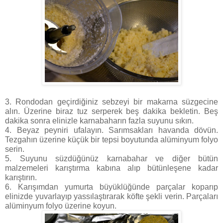
3. Rondodan geçirdiğiniz sebzeyi bir makarna süzgecine
alın. Üzerine biraz tuz serperek beş dakika bekletin. Beş
dakika sonra elinizle karnabaharın fazla suyunu sıkın.
4. Beyaz peyniri ufalayın. Sarımsakları havanda dövün.
Tezgahın üzerine küçük bir tepsi boyutunda alüminyum folyo
serin.
5. Suyunu süzdüğünüz karnabahar ve diğer bütün
malzemeleri karıştırma kabına alıp bütünleşene kadar
karıştırın.
6. Karışımdan yumurta büyüklüğünde parçalar koparıp
elinizde yuvarlayıp yassılaştırarak köfte şekli verin. Parçaları
alüminyum folyo üzerine koyun.