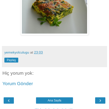
yemekyolculugu
at
23:03
Paylaş
Hiç yorum yok:
Yorum Gönder
‹
›
Ana Sayfa