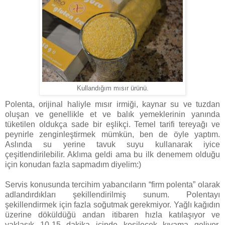
Kullandığım mısır ürünü.
Polenta, orijinal haliyle mısır irmiği, kaynar su ve tuzdan
oluşan ve genellikle et ve balık yemeklerinin yanında
tüketilen oldukça sade bir eşlikçi. Temel tarifi tereyağı ve
peynirle zenginleştirmek mümkün, ben de öyle yaptım.
Aslında su yerine tavuk suyu kullanarak iyice
çeşitlendirilebilir. Aklıma geldi ama bu ilk denemem olduğu
için konudan fazla sapmadım diyelim:)
Servis konusunda tercihim yabancıların “firm polenta” olarak
adlandırdıkları şekillendirilmiş sunum. Polentayı
şekillendirmek için fazla soğutmak gerekmiyor. Yağlı kağıdın
üzerine döküldüğü andan itibaren hızla katılaşıyor ve
yaklaşık 10-15 dakika içinde kesilecek kıvama geliyor.