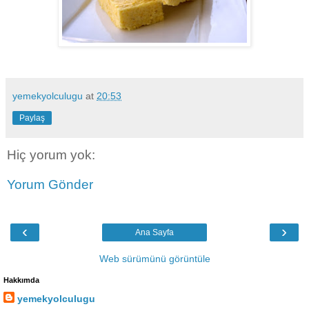
yemekyolculugu
at
20:53
Paylaş
Hiç yorum yok:
Yorum Gönder
‹
›
Ana Sayfa
Web sürümünü görüntüle
Hakkımda
yemekyolculugu