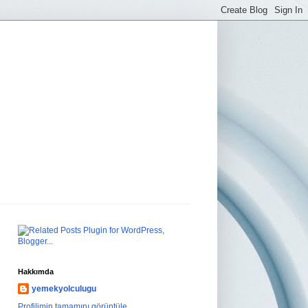
Hakkımda
yemekyolculugu
Profilimin tamamını görüntüle