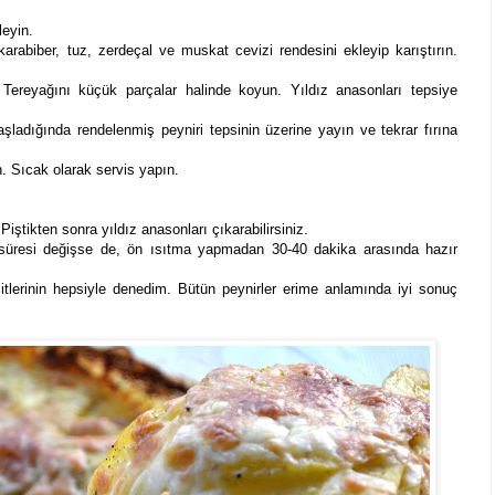
leyin.
 karabiber, tuz, zerdeçal ve muskat cevizi rendesini ekleyip karıştırın.
. Tereyağını küçük parçalar halinde koyun. Yıldız anasonları tepsiye
ladığında rendelenmiş peyniri tepsinin üzerine yayın ve tekrar fırına
ın. Sıcak olarak servis yapın.
ştikten sonra yıldız anasonları çıkarabilirsiniz.
e süresi değişse de, ön ısıtma yapmadan 30-40 dakika arasında hazır
itlerinin hepsiyle denedim. Bütün peynirler erime anlamında iyi sonuç