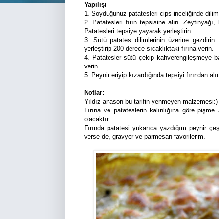
Yapılışı
1. Soyduğunuz patatesleri cips inceliğinde dilim
2. Patatesleri fırın tepsisine alın. Zeytinyağı,
Patatesleri tepsiye yayarak yerleştirin.
3. Sütü patates dilimlerinin üzerine gezdirin
yerleştirip 200 derece sıcaklıktaki fırına verin.
4. Patatesler sütü çekip kahverengileşmeye baş
verin.
5. Peynir eriyip kızardığında tepsiyi fırından al
Notlar:
Yıldız anason bu tarifin yenmeyen malzemesi:) Pi
Fırına ve patateslerin kalınlığına göre pişm
olacaktır.
Fırında patatesi yukarıda yazdığım peynir çeş
verse de, gravyer ve parmesan favorilerim.