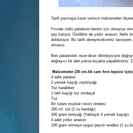
Tarifi yazmaya karar verince malzemeleri ölçerek 
Fırında sütlü patatesin benim için olmazsa ol
şey katıyor. Özellikle de yıldız anason. Nefis
dolduruyor. Bu tarifi deneyecekseniz tavsiyem
olmanız.
Ben patatesleri nicer-dicer dilimleyiciyle doğr
doğrayıcı bir alet yoksa bıçakla yapabilirsiniz. D
Malzemeler (30 cm.lik cam fırın tepsisi için)
4 adet patates
2 yemek kaşığı zeytinyağı
Toz karabiber
1 tatlı kaşığı toz zerdeçal
Tuz
Bir tutam muskat cevizi rendesi
200 ml. süt (1 su bardağı)
100 gram tereyağı (Yaklaşık 4 yemek kaşığı)
4 adet yıldız anason
100 gram erimeye uygun peynir rendesi (1 su ba