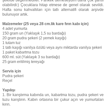
şekilde beğenmediler. Pankek demeseydim daha çok şansı
olabilirdi:) Çocuklara hitap etmese de genel olarak sevildi.
Hafta sonu kahvaltıları için tatlı alternatifi olarak arşivde
bulunuyor artık.
Malzemeler (25 veya 28 cm.lik kare fırın kabı için)
4 adet yumurta
150 gram un (Yaklaşık 1,5 su bardağı)
20 gram pudra şekeri (2 yemek kaşığı)
1 tutam tuz
1 tatlı kaşığı vanilya özütü veya aynı miktarda vanilya şekeri
1 paket kabartma tozu
600 ml. süt (Yaklaşık 3 su bardağı)
25 gram eritilmiş tereyağı
Servis için
Pudra şekeri
Reçel
Yapılışı
1. Bir karıştırma kabında un, kabartma tozu, pudra şekeri ve
tuzu karıştırın. Kabın ortasına bir çukur açın ve yumurtaları
kırın.