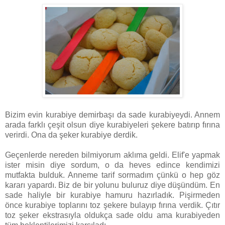
Bizim evin kurabiye demirbaşı da sade kurabiyeydi. Annem
arada farklı çeşit olsun diye kurabiyeleri şekere batırıp fırına
verirdi. Ona da şeker kurabiye derdik.
Geçenlerde nereden bilmiyorum aklıma geldi. Elif'e yapmak
ister misin diye sordum, o da heves edince kendimizi
mutfakta bulduk. Anneme tarif sormadım çünkü o hep göz
kararı yapardı. Biz de bir yolunu buluruz diye düşündüm. En
sade haliyle bir kurabiye hamuru hazırladık. Pişirmeden
önce kurabiye toplarını toz şekere bulayıp fırına verdik. Çıtır
toz şeker ekstrasıyla oldukça sade oldu ama kurabiyeden