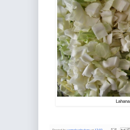
Lahanal
Posted by
yemekyolculugu
at
17:02