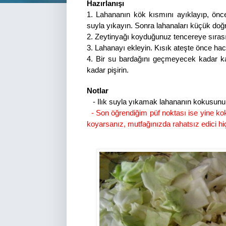
Hazırlanışı
1. Lahananın kök kısmını ayıklayıp, önce
suyla yıkayın. Sonra lahanaları küçük doğ
2.
Zeytinyağı koyduğunuz tencereye sırası
3.
Lahanayı ekleyin. Kısık ateşte önce hac
4.
Bir su bardağını geçmeyecek kadar ka
kadar pişirin.
Notlar
-
Ilık suyla yıkamak lahananın kokusunu h
- Son öğrendiğim püf noktası ise yine koku
koyarsanız, mutfağınızda rahatsız edici hi