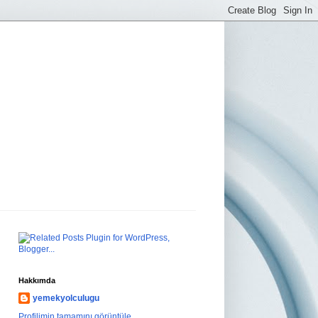
Hakkımda
yemekyolculugu
Profilimin tamamını görüntüle