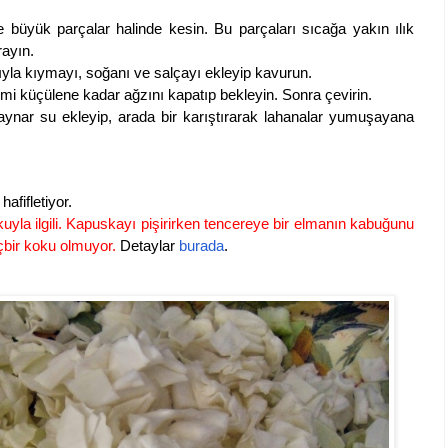
 büyük parçalar halinde kesin. Bu parçaları sıcağa yakın ılık
rayın.
yla kıymayı, soğanı ve salçayı ekleyip kavurun.
mi küçülene kadar ağzını kapatıp bekleyin. Sonra çevirin.
ynar su ekleyip, arada bir karıştırarak lahanalar yumuşayana
afifletiyor.
yla ilgili. Kapuskayı pişirirken tencereye bir elmanın kabuğunu
çbir koku olmuyor.
Detaylar
burada
.