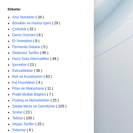
Etiketler
Ana Yemekler
( 34 )
Börekler ve Hamur İşleri
( 29 )
Çorbalar
( 32 )
Deniz Ürünleri
( 8 )
Et Yemekleri
( 9 )
Fermente Gıdalar
( 5 )
Glütensiz Tarifler
( 95 )
Hazır Gıda Alternatifleri
( 48 )
İçecekler
( 23 )
Kahvaltılıklar
( 36 )
Kek ve Kurabiyeler
( 83 )
Kış Hazırlıkları
( 4 )
Pilav ve Makarnalar
( 11 )
Pratik Mutfak Bilgileri
( 7 )
Puding ve Muhallebiler
( 25 )
Salata Meze ve Garnitürler
( 105 )
Soslar
( 23 )
Tatlılar
( 100 )
Vegan Tarifler
( 25 )
Videolar
( 9 )