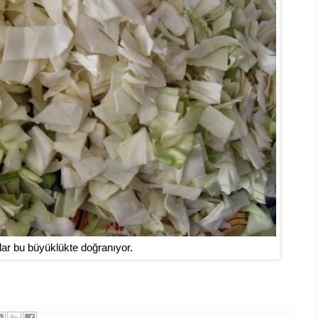
ar b
u büyüklükte doğranıyor.