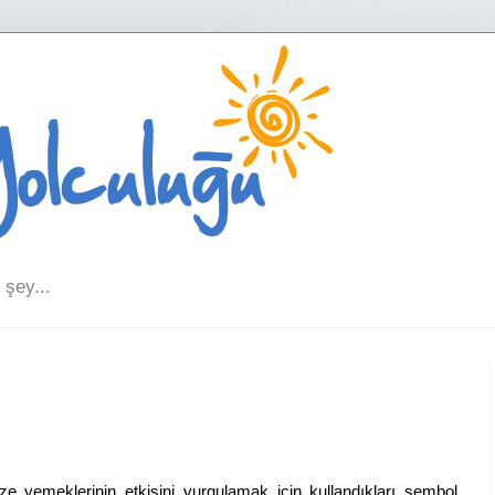
şey...
rinin etkisini vurgulamak için kullandıkları sembol