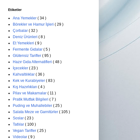
Etiketler
Ana Yemekler
( 34 )
Börekler ve Hamur İşleri
( 29 )
Çorbalar
( 32 )
Deniz Ürünleri
( 8 )
Et Yemekleri
( 9 )
Fermente Gıdalar
( 5 )
Glütensiz Tarifler
( 95 )
Hazır Gıda Alternatifleri
( 48 )
İçecekler
( 23 )
Kahvaltılıklar
( 36 )
Kek ve Kurabiyeler
( 83 )
Kış Hazırlıkları
( 4 )
Pilav ve Makarnalar
( 11 )
Pratik Mutfak Bilgileri
( 7 )
Puding ve Muhallebiler
( 25 )
Salata Meze ve Garnitürler
( 105 )
Soslar
( 23 )
Tatlılar
( 100 )
Vegan Tarifler
( 25 )
Videolar
( 9 )