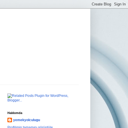
Hakkımda
yemekyolculugu
Profilimin tamamını görüntüle