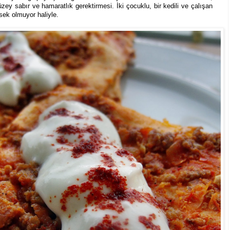
zey sabır ve hamaratlık gerektirmesi. İki çocuklu, bir kedili ve çalışan
sek olmuyor haliyle.