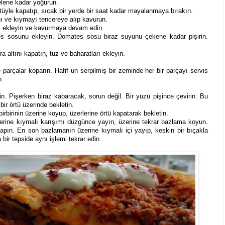
lene kadar yoğurun.
rtüyle kapatıp, sıcak bir yerde bir saat kadar mayalanmaya bırakın.
ğı ve kıymayı tencereye alıp kavurun.
 ekleyin ve kavurmaya devam edin.
ates sosunu ekleyin. Domates sosu biraz suyunu çekene kadar pişirin.
a altını kapatın, tuz ve baharatları ekleyin.
rçalar koparın. Hafif un serpilmiş bir zeminde her bir parçayı servis
n.
in. Pişerken biraz kabaracak, sorun değil. Bir yüzü pişince çevirin. Bu
 bir örtü üzerinde bekletin.
irbirinin üzerine koyup, üzerlerine örtü kapatarak bekletin.
zerine kıymalı karışımı düzgünce yayın, üzerine tekrar bazlama koyun.
apın. En son bazlamanın üzerine kıymalı içi yayıp, keskin bir bıçakla
bir tepside aynı işlemi tekrar edin.