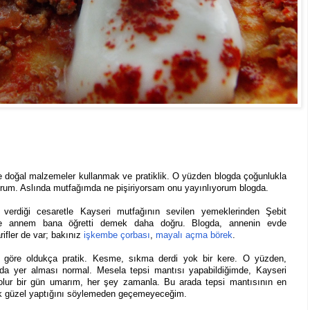
rde doğal malzemeler kullanmak ve pratiklik. O yüzden blogda çoğunlukla
ıyorum. Aslında mutfağımda ne pişiriyorsam onu yayınlıyorum blogda.
verdiği cesaretle Kayseri mutfağının sevilen yemeklerinden Şebit
k ve annem bana öğretti demek daha doğru. Blogda, annenin evde
ifler de var; bakınız
işkembe çorbası
,
mayalı açma börek
.
ra göre oldukça pratik. Kesme, sıkma derdi yok bir kere. O yüzden,
ında yer alması normal. Mesela tepsi mantısı yapabildiğimde, Kayseri
lur bir gün umarım, her şey zamanla. Bu arada tepsi mantısının en
ok güzel yaptığını söylemeden geçemeyeceğim.