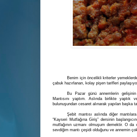
Benim için öncelikli kriterler yemekle
çabuk hazırlanan, kolay pişen tarifleri paylaş
Bu Pazar günü annemlerin gelişinin 
Mantısını yaptım. Aslında birlikte yaptı
bulunuşundan cesaret alınarak yapılan başka tar
Şebit mantısı aslında diğer mantıla
“Kayseri Mutfağına Giriş” dersinin başlangıc
mutfağının uzmanı olmuşum demektir. O da o
sevdiğim mantı çeşidi olduğunu ve annemin ç