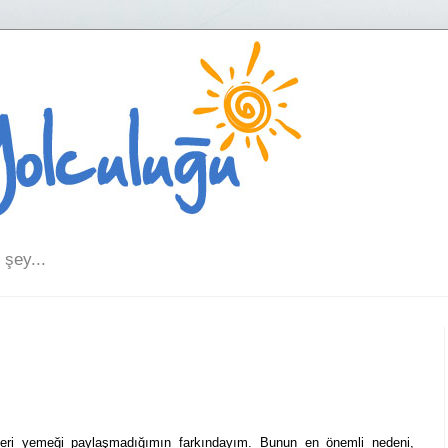
şey...
seri yemeği paylaşmadığımın farkındayım. Bunun en önemli nedeni,