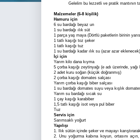
Gelelim bu lezzetli ve pratik mantının ta
Malzemeler (6-8 kişilik)
Hamuru için
6 su bardağı beyaz un
1 su bardağı ılık süt
1 parça yaş maya (Dörtlü paketlerin birinin yarıs
1 tatlı kaşığı toz şeker
1 tatlı kaşığı tuz
1 su bardağı kadar ılık su (azar azar eklenecek
İçi için
Yarım kilo dana kıyma
5 çorba kaşığı zeytinyağı (e adı üzerinde, yağı
2 adet kuru soğan (küçük doğranmış)
2 çorba kaşığı domates salçası
Yarım çorba kaşığı biber salçası
1 su bardağı domates suyu veya kışlık domate
Yarım su bardağı sıcak su
1 çay kaşığı karabiber
1,5 tatlı kaşığı isot veya pul biber
Tuz
Servis için
Sarımsaklı yoğurt
Yapılışı
1. Ilık sütün içinde şeker ve mayayı karıştırarak 
2. Unu yoğurma kabına koyun, ortasını açın,