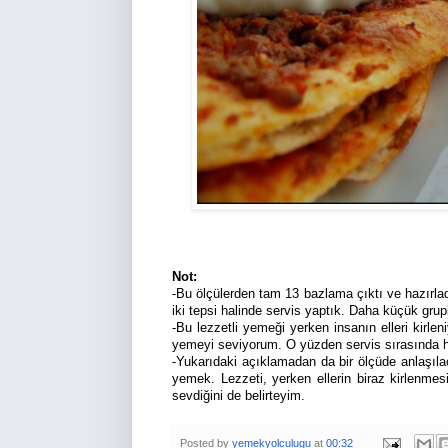
Not:
-Bu ölçülerden tam 13 bazlama çıktı ve hazırladı
iki tepsi halinde servis yaptık. Daha küçük grupla
-Bu lezzetli yemeği yerken insanın elleri kirle
yemeyi seviyorum. O yüzden servis sırasında h
-Yukarıdaki açıklamadan da bir ölçüde anlaşıla
yemek. Lezzeti, yerken ellerin biraz kirlenme
sevdiğini de belirteyim.
Posted by
yemekyolculugu
at
00:32