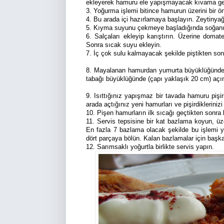
ekleyerek hamuru ele yapışmayacak kıvama ge
3. Yoğurma işlemi bitince hamurun üzerini bir ö
4. Bu arada içi hazırlamaya başlayın. Zeytinya
5. Kıyma suyunu çekmeye başladığında soğanı
6. Salçaları ekleyip karıştırın. Üzerine dom
Sonra sıcak suyu ekleyin.
7. İç çok sulu kalmayacak şekilde piştikten sonr
8. Mayalanan hamurdan yumurta büyüklüğünde pa
tabağı büyüklüğünde (çapı yaklaşık 20 cm) açı
9. Isıttığınız yapışmaz bir tavada hamuru pişir
arada açtığınız yeni hamurları ve pişirdiklerinizi
10. Pişen hamurların ilk sıcağı geçtikten sonra b
11. Servis tepsisine bir kat bazlama koyun, ü
En fazla 7 bazlama olacak şekilde bu işlemi y
dört parçaya bölün. Kalan bazlamalar için başka 
12. Sarımsaklı yoğurtla birlikte servis yapın.