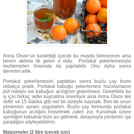
Anna Olson’un kastettiği içecek bu muydu bilmiyorum ama
benim aklıma ilk gelen o oldu. Portakal şekerlemesiyle
muhtemelen limonata da yapılabilir. Onu daha sonra
denerim artık.
Portakal şekerlemesini yaptıktan sonra buzlu çay kısmı
oldukça pratik. Portakal kabuğu şekerlemesi hazırlamanın
püf noktası ise kabuğun acılığının giderilmesi. Genellikle bu
iş için birkaç sefer kaynatma öneriliyor ama Anna Olson tek
sefer ve 15 dakika gibi net bir süreyle kaynattı. Ben de onun
yöntemini aynen uyguladım. Buzlu çay formunda portakal
kabuğunun acılığını hissetmek zaten zor. Kurutmak üzere
ayırdığım kabuklar bize acı gelmedi, dolayısıyla yöntemin işe
yaradığını söyleyebilirim.
Malzemeler (2 litre içecek için)