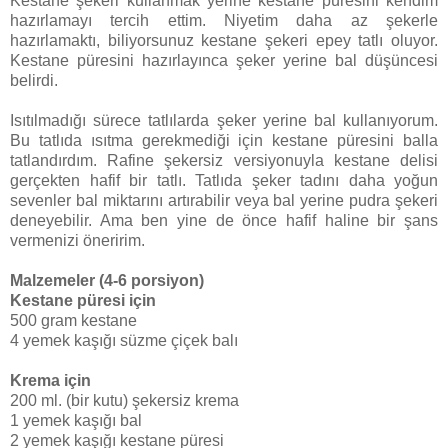
Kestane şekeri kullanmak yerine kestane püresini kendim
hazırlamayı tercih ettim. Niyetim daha az şekerle
hazırlamaktı, biliyorsunuz kestane şekeri epey tatlı oluyor.
Kestane püresini hazırlayınca şeker yerine bal düşüncesi
belirdi.
Isıtılmadığı sürece tatlılarda şeker yerine bal kullanıyorum.
Bu tatlıda ısıtma gerekmediği için kestane püresini balla
tatlandırdım. Rafine şekersiz versiyonuyla kestane delisi
gerçekten hafif bir tatlı. Tatlıda şeker tadını daha yoğun
sevenler bal miktarını artırabilir veya bal yerine pudra şekeri
deneyebilir. Ama ben yine de önce hafif haline bir şans
vermenizi öneririm.
Malzemeler (4-6 porsiyon)
Kestane püresi için
500 gram kestane
4 yemek kaşığı süzme çiçek balı
Krema için
200 ml. (bir kutu) şekersiz krema
1 yemek kaşığı bal
2 yemek kaşığı kestane püresi