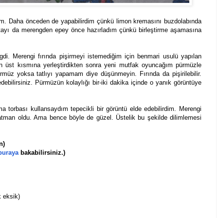
ım. Daha önceden de yapabilirdim çünkü limon kremasını buzdolabında
tayı da merengden epey önce hazırladım çünkü birleştirme aşamasına
di. Merengi fırında pişirmeyi istemediğim için benmari usulü yapılan
nın üst kısmına yerleştirdikten sonra yeni mutfak oyuncağım pürmüzle
müz yoksa tatlıyı yapamam diye düşünmeyin. Fırında da pişirilebilir.
bilirsiniz. Pürmüzün kolaylığı bir-iki dakika içinde o yanık görüntüye
 torbası kullansaydım tepecikli bir görüntü elde edebilirdim. Merengi
atman oldu. Ama bence böyle de güzel. Üstelik bu şekilde dilimlemesi
n)
buraya
bakabilirsiniz.)
 eksik)