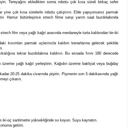
yin. Tereyağını ekledikten sonra robotu çok kısa süreli birkaç sefer
.
 yine çok kısa sürelerle robotu çalıştırın. Elde yapıyorsanız parmak
tirin. Hamur bütünleşince strech filme sarıp yarım saat buzdolabında
trech film veya yağlı kağıt arasında merdaneyle turta kalıbından bir-iki
daki kısımları parmak uçlarınızla kalıbın kenarlarına gelecek şekilde
ın.
ikalığına tekrar buzdolabına kaldırın. Bu esnada fırını 180 derecede
üzerine yağlı kağıt yerleştirin. Kağıdın üzerine bakliyat veya buğday
 kadar 20-25 dakika civarında pişirin. Pişmenin son 5 dakikasında yağlı
emeyi çıkarın.
ine iki-üç santimetre yüksekliğinde su koyun. Suyu kaynatın.
onuma getirin.