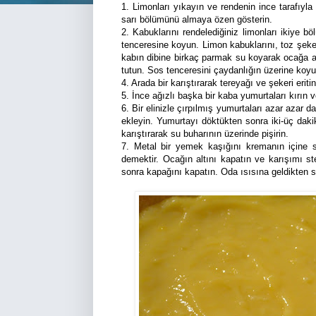
1. Limonları yıkayın ve rendenin ince tarafıy
sarı bölümünü almaya özen gösterin.
2. Kabuklarını rendelediğiniz limonları ikiye b
tenceresine koyun. Limon kabuklarını, toz şeker
kabın dibine birkaç parmak su koyarak ocağa a
tutun. Sos tenceresini çaydanlığın üzerine ko
4. Arada bir karıştırarak tereyağı ve şekeri eritin
5. İnce ağızlı başka bir kaba yumurtaları kırın v
6. Bir elinizle çırpılmış yumurtaları azar azar 
ekleyin. Yumurtayı döktükten sonra iki-üç dak
karıştırarak su buharının üzerinde pişirin.
7. Metal bir yemek kaşığını kremanın içine s
demektir. Ocağın altını kapatın ve karışımı st
sonra kapağını kapatın. Oda ısısına geldikten