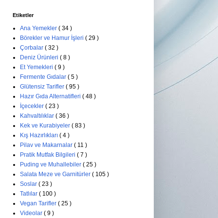
Etiketler
Ana Yemekler
( 34 )
Börekler ve Hamur İşleri
( 29 )
Çorbalar
( 32 )
Deniz Ürünleri
( 8 )
Et Yemekleri
( 9 )
Fermente Gıdalar
( 5 )
Glütensiz Tarifler
( 95 )
Hazır Gıda Alternatifleri
( 48 )
İçecekler
( 23 )
Kahvaltılıklar
( 36 )
Kek ve Kurabiyeler
( 83 )
Kış Hazırlıkları
( 4 )
Pilav ve Makarnalar
( 11 )
Pratik Mutfak Bilgileri
( 7 )
Puding ve Muhallebiler
( 25 )
Salata Meze ve Garnitürler
( 105 )
Soslar
( 23 )
Tatlılar
( 100 )
Vegan Tarifler
( 25 )
Videolar
( 9 )