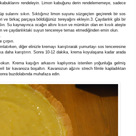
la kabuklarını rendeleyin. Limon kabuğunu derin rendelememeye, sadece
ölüp sularını sıkın. Sıktığınız limon suyunu süzgeçten geçirerek bir sos
i ve birkaç parçaya böldüğünüz tereyağını ekleyin.3. Çaydanlık gibi bir
lın. Su kaynayınca ocağın altını kısın ve mümkün olan en kısık ateşte
yun ve çaydanlıktaki suyun tencereye temas etmediğinden emin olun.
.
e çırpın.
damlatırken, diğer elinizle kremayı karıştırarak yumurtayı sos tenceresine
ika daha karıştırın. Sonra 10-12 dakika, krema koyulaşana kadar arada
okun. Krema kaşığın arkasını kaplıyorsa istenilen yoğunluğa gelmiş
eril bir kavanoza boşaltın. Kavanozun ağzını strech filmle kapladıktan
 sonra buzdolabında muhafaza edin.