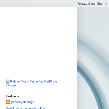
Hakkımda
yemekyolculugu
Profilimin tamamını görüntüle