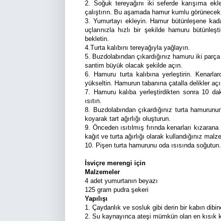
2. Soğuk tereyağını iki seferde karışıma ekle
çalıştırın. Bu aşamada hamur kumlu görünecek
3. Yumurtayı ekleyin. Hamur bütünleşene kadar
uçlarınızla hızlı bir şekilde hamuru bütünleş
bekletin.
4.Turta kalıbını tereyağıyla yağlayın.
5. Buzdolabından çıkardığınız hamuru iki parça s
santim büyük olacak şekilde açın.
6. Hamuru turta kalıbına yerleştirin. Kenarlar
yükseltin. Hamurun tabanına çatalla delikler aç
7. Hamuru kalıba yerleştirdikten sonra 10 dak
ısıtın.
8. Buzdolabından çıkardığınız turta hamurunun 
koyarak tart ağırlığı oluşturun.
9. Önceden ısıtılmış fırında kenarları kızarana
kağıt ve turta ağırlığı olarak kullandığınız malz
10. Pişen turta hamurunu oda ısısında soğutun.
İsviçre merengi için
Malzemeler
4 adet yumurtanın beyazı
125 gram pudra şekeri
Yapılışı
1. Çaydanlık ve sosluk gibi derin bir kabın dib
2. Su kaynayınca ateşi mümkün olan en kısık k