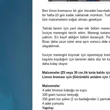
Ben limon kremasını bir gün önceden hazırlad
bir hafta-10 gün kadar saklamak mümkün. Tur
tüm malzemelerin soğuk olması gerekiyor.
Tatlıda benim için yeni olan tek bölüm mereng
İsviçre merengini tercih ettim. Merengi turta
yaktım. En keyif aldığım bölüm burasıydı. Pür
Biraz daha uzun sürer ama aynı sonucu elde ede
ulaşabilmek.
İsviçre merengini koymak için üşenmeyip krema
kaşıkla koyduğım için benimki daha düz bir k
daha kolay oluyor.
Malzemeler (25 veya 30 cm.lik turta kalıbı içi
Limon kreması için (Görüntülü anlatım için
Malzemeler
4 adet limonun kabuğu ve suyu
100 gram tuzsuz tereyağı
150 gram toz şeker (1 su bardağından 1 parmak
4 adet yumurta
Yapılışı