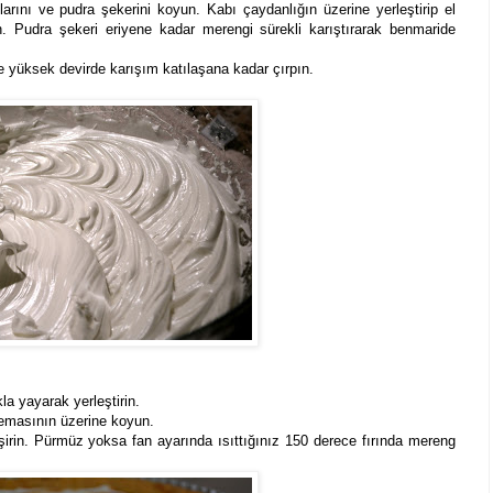
rını ve pudra şekerini koyun. Kabı çaydanlığın üzerine yerleştirip el
n. Pudra şekeri eriyene kadar merengi sürekli karıştırarak benmaride
e yüksek devirde karışım katılaşana kadar çırpın.
la yayarak yerleştirin.
remasının üzerine koyun.
irin. Pürmüz yoksa fan ayarında ısıttığınız 150 derece fırında mereng