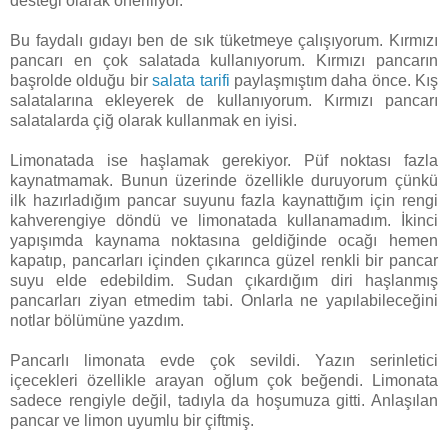
desteği olarak öneriliyor.
Bu faydalı gıdayı ben de sık tüketmeye çalışıyorum. Kırmızı
pancarı en çok salatada kullanıyorum. Kırmızı pancarın
başrolde olduğu bir
salata tarifi
paylaşmıştım daha önce. Kış
salatalarına ekleyerek de kullanıyorum. Kırmızı pancarı
salatalarda çiğ olarak kullanmak en iyisi.
Limonatada ise haşlamak gerekiyor. Püf noktası fazla
kaynatmamak. Bunun üzerinde özellikle duruyorum çünkü
ilk hazırladığım pancar suyunu fazla kaynattığım için rengi
kahverengiye döndü ve limonatada kullanamadım. İkinci
yapışımda kaynama noktasına geldiğinde ocağı hemen
kapatıp, pancarları içinden çıkarınca güzel renkli bir pancar
suyu elde edebildim. Sudan çıkardığım diri haşlanmış
pancarları ziyan etmedim tabi. Onlarla ne yapılabileceğini
notlar bölümüne yazdım.
Pancarlı limonata evde çok sevildi. Yazın serinletici
içecekleri özellikle arayan oğlum çok beğendi. Limonata
sadece rengiyle değil, tadıyla da hoşumuza gitti. Anlaşılan
pancar ve limon uyumlu bir çiftmiş.