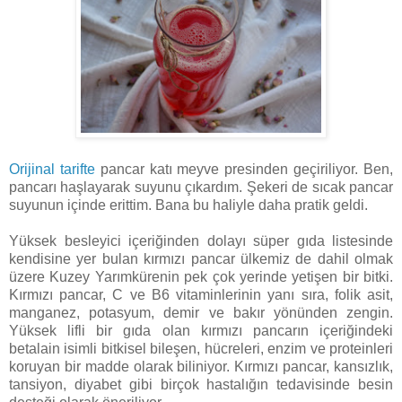
Orijinal tarifte
pancar katı meyve presinden geçiriliyor. Ben,
pancarı haşlayarak suyunu çıkardım. Şekeri de sıcak pancar
suyunun içinde erittim. Bana bu haliyle daha pratik geldi.
Yüksek besleyici içeriğinden dolayı süper gıda listesinde
kendisine yer bulan kırmızı pancar ülkemiz de dahil olmak
üzere Kuzey Yarımkürenin pek çok yerinde yetişen bir bitki.
Kırmızı pancar, C ve B6 vitaminlerinin yanı sıra, folik asit,
manganez, potasyum, demir ve bakır yönünden zengin.
Yüksek lifli bir gıda olan kırmızı pancarın içeriğindeki
betalain isimli bitkisel bileşen, hücreleri, enzim ve proteinleri
koruyan bir madde olarak biliniyor. Kırmızı pancar, kansızlık,
tansiyon, diyabet gibi birçok hastalığın tedavisinde besin