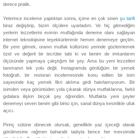
derece pratik.
Yeterince inceleme yaptıktan sonra, içime en çok sinen
şu tarifi
biraz değiştirip, bizim ölçülere uyarladım. Ve hiç gitmediğim
yerlerin lezzetlerini evimin mutfağında deneme olanı sağlayan
internet teknolojisine teşekkürlerimle hemen denemeye geçtim.
Bir yere gitmek, oranın mutfak kültürünü yerinde gözlemlemek
özel ve değerli bir tecrübe tabi ki ve benim de imkanlarım
ölçüsünde yapmaya çalıştığım bir şey. Ama bu yeni lezzetleri
tanımanın tek yolu değil. Instagramda gördüğüm bir yemek
fotoğrafı, bir restoran incelemesinde konu edilen bir isim
sayesinde kaç yemek fikri aklıma girdi hatırlamıyorum. Bir
isimden veya görüntüden yola çıkarak dünya mutfaklarına, farklı
gıdalara ilişkin birçok şey öğrendim. Mutfakta yeni şeyler
denemeyi seven benim gibi birisi için, sanal dünya kesinlikle ufuk
açıcı.
Pirinç sütüne dönecek olursak, genellikle yaz içeceği olarak
görülmesine rağmen baharatlı tadıyla bence her mevsimde