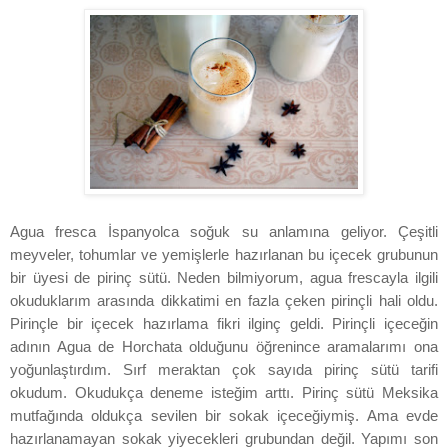
Agua fresca İspanyolca soğuk su anlamına geliyor. Çeşitli
meyveler, tohumlar ve yemişlerle hazırlanan bu içecek grubunun
bir üyesi de pirinç sütü. Neden bilmiyorum, agua frescayla ilgili
okuduklarım arasında dikkatimi en fazla çeken pirinçli hali oldu.
Pirinçle bir içecek hazırlama fikri ilginç geldi. Pirinçli içeceğin
adının Agua de Horchata olduğunu öğrenince aramalarımı ona
yoğunlaştırdım. Sırf meraktan çok sayıda pirinç sütü tarifi
okudum. Okudukça deneme isteğim arttı. Pirinç sütü Meksika
mutfağında oldukça sevilen bir sokak içeceğiymiş. Ama evde
hazırlanamayan sokak yiyecekleri grubundan değil. Yapımı son