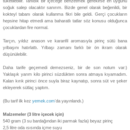
tüketilebilir. Tanıdık bir içeceğe benzetmek gerekirse en uygunu
soğuk salep olacaktır sanırım. Bizde genel olarak beğenildi, bir
kokteyl tabanı olarak kullanma fikri bile geldi. Gerçi çocukların
hepsine hitap etmedi ama baharatlı tatlar söz konusu olduğunca
çocuklardan fire normal.
Tarçın, yıldız anason ve karanfil aromasıyla pirinç sütü bana
yılbaşını hatırlattı. Yılbaşı zamanı farklı bir ön ikram olarak
düşünülebilir.
Daha tarife geçemedi demezseniz, bir de son notum var:)
Yaklaşık yarım kilo pirinci süzdükten sonra atmaya kıyamadım.
Kalan kırık pirinci önce suyla biraz kaynatıp, sonra süt ve şeker
ekleyerek sütlaç yaptım.
(Bu tarif ilk kez
yemek.com
'da yayınlandı.)
Malzemeler (3 litre içecek için)
540 gram (3 su bardağından iki parmak fazla) beyaz pirinç
2,5 litre oda ısısında içme suyu