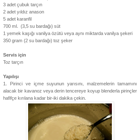
3 adet çubuk tarçın
2 adet yıldız anason
5 adet karanfil
700 ml. (3,5 su bardağı) süt
1 yemek kaşığı vanilya özütü veya aynı miktarda vanilya şekeri
350 gram (2 su bardağı) toz şeker
Servis için
Toz tarçın
Yapılışı
1. Pirinci ve içme suyunun yarısını, malzemelerin tamamını
alacak bir kavanoz veya derin tencereye koyup blenderla pirinçler
hafifçe kırılana kadar bir-iki dakika çekin.