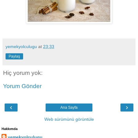
yemekyolculugu
at
23:33
Paylaş
Hiç yorum yok:
Yorum Gönder
‹
›
Ana Sayfa
Web sürümünü görüntüle
Hakkımda
yemekyolculugu