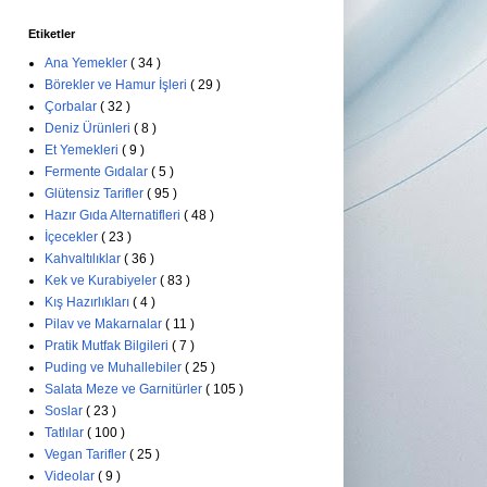
Etiketler
Ana Yemekler
( 34 )
Börekler ve Hamur İşleri
( 29 )
Çorbalar
( 32 )
Deniz Ürünleri
( 8 )
Et Yemekleri
( 9 )
Fermente Gıdalar
( 5 )
Glütensiz Tarifler
( 95 )
Hazır Gıda Alternatifleri
( 48 )
İçecekler
( 23 )
Kahvaltılıklar
( 36 )
Kek ve Kurabiyeler
( 83 )
Kış Hazırlıkları
( 4 )
Pilav ve Makarnalar
( 11 )
Pratik Mutfak Bilgileri
( 7 )
Puding ve Muhallebiler
( 25 )
Salata Meze ve Garnitürler
( 105 )
Soslar
( 23 )
Tatlılar
( 100 )
Vegan Tarifler
( 25 )
Videolar
( 9 )