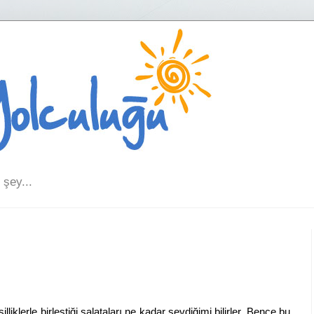
şey...
lliklerle birleştiği salataları ne kadar sevdiğimi bilirler. Bence bu