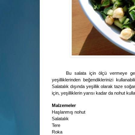
Bu salata için ölçü vermeye ger
yeşilliklerinden beğendiklerinizi kullanab
Salatalık dışında yeşillik olarak taze soğ
için, yeşilliklerin yarısı kadar da nohut kul
Malzemeler
Haşlanmış nohut
Salatalık
Tere
Roka