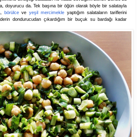
ıra, doyurucu da. Tek başına bir öğün olarak böyle bir salatayla
a
,
börülce
ve
yeşil mercimekle
yaptığım salataların tariflerini
derin dondurucudan çıkardığım bir buçuk su bardağı kadar