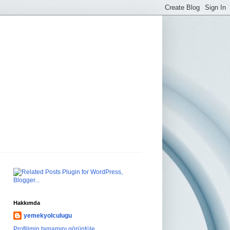
Hakkımda
yemekyolculugu
Profilimin tamamını görüntüle