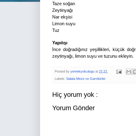
Taze soğan
Zeytinyağı
Nar ekşisi
Limon suyu
Tuz
Yapılışı
İnce doğradığınız yeşillikleri, küçük doğr
zeytinyağı, limon suyu ve tuzunu ekleyin.
Posted by
yemekyolculugu
at
21:21
Labels:
Salata Meze ve Garnitürler
Hiç yorum yok :
Yorum Gönder