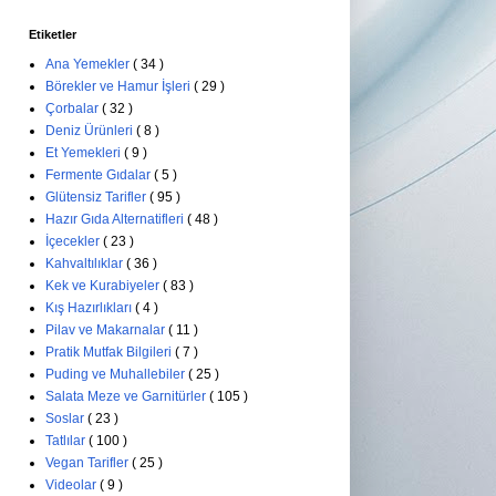
Etiketler
Ana Yemekler
( 34 )
Börekler ve Hamur İşleri
( 29 )
Çorbalar
( 32 )
Deniz Ürünleri
( 8 )
Et Yemekleri
( 9 )
Fermente Gıdalar
( 5 )
Glütensiz Tarifler
( 95 )
Hazır Gıda Alternatifleri
( 48 )
İçecekler
( 23 )
Kahvaltılıklar
( 36 )
Kek ve Kurabiyeler
( 83 )
Kış Hazırlıkları
( 4 )
Pilav ve Makarnalar
( 11 )
Pratik Mutfak Bilgileri
( 7 )
Puding ve Muhallebiler
( 25 )
Salata Meze ve Garnitürler
( 105 )
Soslar
( 23 )
Tatlılar
( 100 )
Vegan Tarifler
( 25 )
Videolar
( 9 )