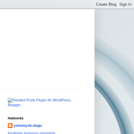
Hakkımda
yemekyolculugu
Profilimin tamamını görüntüle