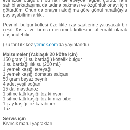
evimizde bulgurun bu hali de epeyce rağbet gördü. Tarif
sahibi arkadaşıma da tadına bakması ve özgünlük onayı için
götürdüm. Onun da onayını aldığıma göre gönül rahatlığıyla
paylaşabilirim artık .
Peynirli bulgur köftesi özellikle çay saatlerine yakışacak bir
çeşit. Kısıra ve kırmızı mercimek köftesine alternatif olarak
düşünülebilir.
(Bu tarif ilk kez
yemek.com
'da yayınlandı.)
Malzemeler (Yaklaşık 20 köfte için)
150 gram (1 su bardağı) köftelik bulgur
1 su bardağı ılık su (200 ml.)
1 yemek kaşığı tereyağı
1 yemek kaşığı domates salçası
50 gram beyaz peynir
4 adet yeşil soğan
15 dal maydanoz
1 silme tatlı kaşığı toz kimyon
1 silme tatlı kaşığı toz kırmızı biber
1 çay kaşığı toz karabiber
Tuz
Servis için
Kıvırcık marul yaprakları