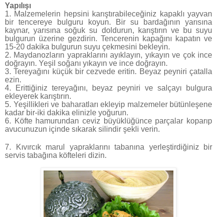
Yapılışı
1. Malzemelerin hepsini karıştırabileceğiniz kapaklı yayvan
bir tencereye bulguru koyun. Bir su bardağının yarısına
kaynar, yarısına soğuk su doldurun, karıştırın ve bu suyu
bulgurun üzerine gezdirin. Tencerenin kapağını kapatın ve
15-20 dakika bulgurun suyu çekmesini bekleyin.
2. Maydanozların yapraklarını ayıklayın, yıkayın ve çok ince
doğrayın. Yeşil soğanı yıkayın ve ince doğrayın.
3. Tereyağını küçük bir cezvede eritin. Beyaz peyniri çatalla
ezin.
4. Erittiğiniz tereyağını, beyaz peyniri ve salçayı bulgura
ekleyerek karıştırın.
5. Yeşillikleri ve baharatları ekleyip malzemeler bütünleşene
kadar bir-iki dakika elinizle yoğurun.
6. Köfte hamurundan ceviz büyüklüğünce parçalar koparıp
avucunuzun içinde sıkarak silindir şekli verin.
7. Kıvırcık marul yapraklarını tabanına yerleştirdiğiniz bir
servis tabağına köfteleri dizin.