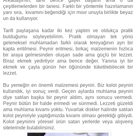
Arkadaşımın, tarifi bence gayet başarılı ama o da
çeşitlemelerden bir tanesi. Farklı bir yöntemle hazırlamanın
yanı sıra, kıvamını beğendiği için mısır unuyla birlikte beyaz
un da kullanıyor.
Tarifi paylaşana kadar iki kez yaptım ve oldukça pratik
bulduğumu söyleyebilirim. Pratik olmayan tek yönü
geleneksel muhlamadan farklı olarak tereyağının ayrı bir
kapta eritilmesi. Peynir eritmesi, birkaç malzemenin hızlıca
bir araya gelmesinden oluşan sade ama güçlü bir lezzet.
Biraz ekmek yedirtiyor ama bence değer. Yanına iyi bir
ekmek ve çayla günün her öğününde tüketilebilecek bir
lezzet.
Bu yemeğin en önemli malzemesi peyniri. Biz kolot peyniri
kullandık, iyi sonuç verdi. Geçen aylarda muhlama peyniri
diye satılan başka bir peynir aldım, aynı sonucu vermedi.
Peynir bütün bir halde erimedi ve sünmedi. Lezzeti güzeldi
ama muhlama kıvamı yoktu. Yuvarlak diskler halinde satılan
kolot peyniriyle yaptığımızda kıvamı olması gerektiği gibiydi.
Kolot peynirini yöresel ürün satan yerlerde veya alışveriş
sitelerinde bulabilirsiniz.