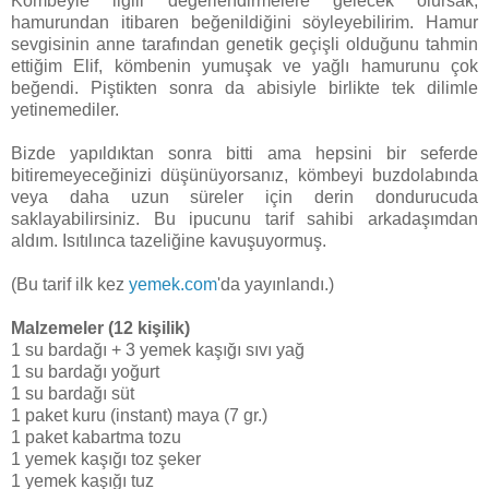
Kömbeyle ilgili değerlendirmelere gelecek olursak,
hamurundan itibaren beğenildiğini söyleyebilirim. Hamur
sevgisinin anne tarafından genetik geçişli olduğunu tahmin
ettiğim Elif, kömbenin yumuşak ve yağlı hamurunu çok
beğendi. Piştikten sonra da abisiyle birlikte tek dilimle
yetinemediler.
Bizde yapıldıktan sonra bitti ama hepsini bir seferde
bitiremeyeceğinizi düşünüyorsanız, kömbeyi buzdolabında
veya daha uzun süreler için derin dondurucuda
saklayabilirsiniz. Bu ipucunu tarif sahibi arkadaşımdan
aldım. Isıtılınca tazeliğine kavuşuyormuş.
(Bu tarif ilk kez
yemek.com
'da yayınlandı.)
Malzemeler (12 kişilik)
1 su bardağı + 3 yemek kaşığı sıvı yağ
1 su bardağı yoğurt
1 su bardağı süt
1 paket kuru (instant) maya (7 gr.)
1 paket kabartma tozu
1 yemek kaşığı toz şeker
1 yemek kaşığı tuz